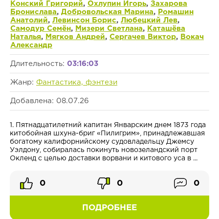
Конский Григорий
,
Охлупин Игорь
,
Захарова
Бронислава
,
Добровольская Марина
,
Ромашин
Анатолий
,
Левинсон Борис
,
Любецкий Лев
,
Самодур Семён
,
Мизери Светлана
,
Каташёва
Наталья
,
Мягков Андрей
,
Сергачев Виктор
,
Вокач
Александр
Длительность:
03:16:03
Жанр:
Фантастика, фэнтези
Добавлена: 08.07.26
1. Пятнадцатилетний капитан Январским днем 1873 года
китобойная шхуна-бриг «Пилигрим», принадлежавшая
богатому калифорнийскому судовладельцу Джемсу
Уэлдону, собиралась покинуть новозеландский порт
Окленд с целью доставки ворвани и китового уса в ...
0
0
0
ПОДРОБНЕЕ