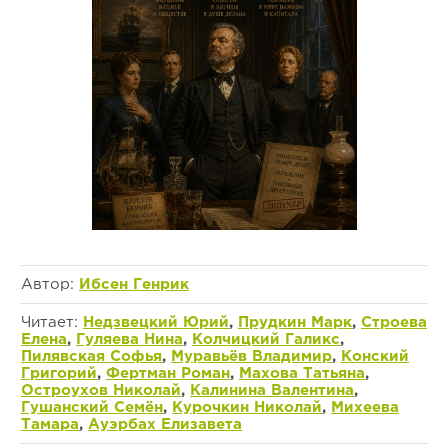
Автор:
Ибсен Генрик
Читает:
Недзвецкий Юрий
,
Прудкин Марк
,
Строева
Елена
,
Гуляева Нина
,
Колчицкий Галикс
,
Пилявская Софья
,
Муравьёв Владимир
,
Конский
Григорий
,
Фертман Роман
,
Махова Татьяна
,
Остроухов Николай
,
Калинина Валентина
,
Гушанский Семён
,
Курочкин Николай
,
Михеева
Тамара
,
Ауэрбах Елизавета