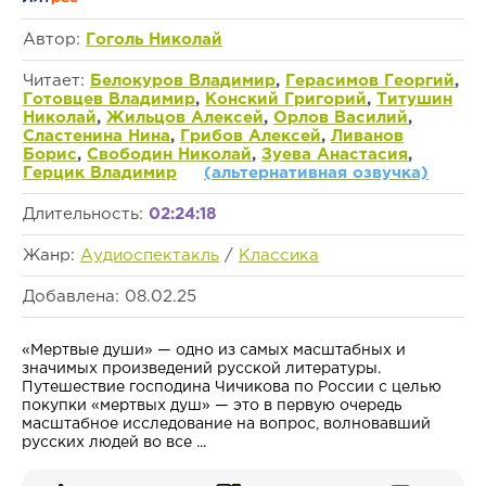
Автор:
Гоголь Николай
Читает:
Белокуров Владимир
,
Герасимов Георгий
,
Готовцев Владимир
,
Конский Григорий
,
Титушин
Николай
,
Жильцов Алексей
,
Орлов Василий
,
Сластенина Нина
,
Грибов Алексей
,
Ливанов
Борис
,
Свободин Николай
,
Зуева Анастасия
,
Герцик Владимир
(альтернативная озвучка)
Длительность:
02:24:18
Жанр:
Аудиоспектакль
/
Классика
Добавлена: 08.02.25
«Мертвые души» — одно из самых масштабных и
значимых произведений русской литературы.
Путешествие господина Чичикова по России с целью
покупки «мертвых душ» — это в первую очередь
масштабное исследование на вопрос, волновавший
русских людей во все ...