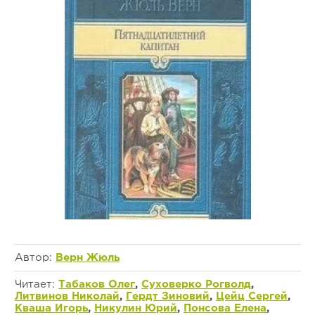
Автор:
Верн Жюль
Читает:
Табаков Олег
,
Суховерко Рогволд
,
Литвинов Николай
,
Гердт Зиновий
,
Цейц Сергей
,
Кваша Игорь
,
Никулин Юрий
,
Понсова Елена
,