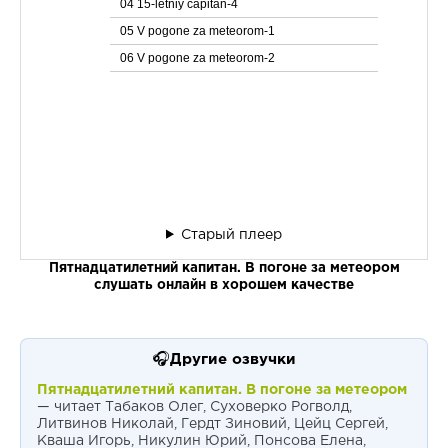
04 15-letniy capitan-4
05 V pogone za meteorom-1
06 V pogone za meteorom-2
Старый плеер
Пятнадцатилетний капитан. В погоне за метеором
слушать онлайн в хорошем качестве
🎧
Другие озвучки
Пятнадцатилетний капитан. В погоне за метеором
— читает Табаков Олег, Суховерко Рогволд,
Литвинов Николай, Гердт Зиновий, Цейц Сергей,
Кваша Игорь, Никулин Юрий, Понсова Елена,