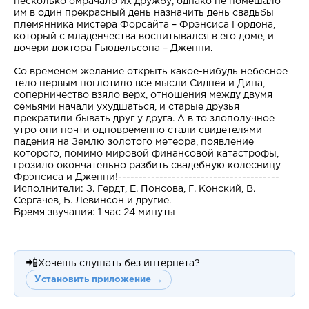
несколько омрачало их дружбу, однако не помешало
им в один прекрасный день назначить день свадьбы
племянника мистера Форсайта – Фрэнсиса Гордона,
который с младенчества воспитывался в его доме, и
дочери доктора Гьюдельсона – Дженни.
Со временем желание открыть какое-нибудь небесное
тело первым поглотило все мысли Сиднея и Дина,
соперничество взяло верх, отношения между двумя
семьями начали ухудшаться, и старые друзья
прекратили бывать друг у друга. А в то злополучное
утро они почти одновременно стали свидетелями
падения на Землю золотого метеора, появление
которого, помимо мировой финансовой катастрофы,
грозило окончательно разбить свадебную колесницу
Фрэнсиса и Дженни!---------------------------------------
Исполнители: З. Гердт, Е. Понсова, Г. Конский, В.
Сергачев, Б. Левинсон и другие.
Время звучания: 1 час 24 минуты
📲
Хочешь слушать без интернета?
Установить приложение →