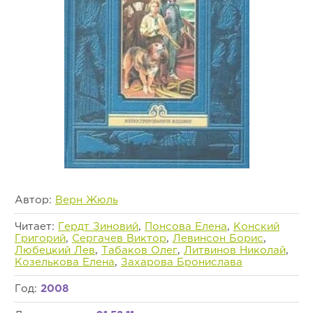
Автор:
Верн Жюль
Читает:
Гердт Зиновий
,
Понсова Елена
,
Конский
Григорий
,
Сергачев Виктор
,
Левинсон Борис
,
Любецкий Лев
,
Табаков Олег
,
Литвинов Николай
,
Козелькова Елена
,
Захарова Бронислава
Год:
2008