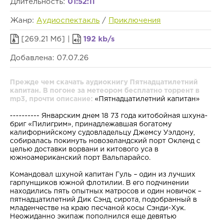
Длительность:
01:52:11
Жанр:
Аудиоспектакль
/
Приключения
[269.21 Мб] |
192 kb/s
Добавлена: 07.07.26
Прежде чем скачать аудиокнигу Пятнадцатилетний
капитан. В погоне за метеором бесплатно торрент в
mp3, прочти описание:
«Пятнадцатилетний капитан»
---------- Январским днем 18 73 года китобойная шхуна-
бриг «Пилигрим», принадлежавшая богатому
калифорнийскому судовладельцу Джемсу Уэлдону,
собиралась покинуть новозеландский порт Окленд с
целью доставки ворвани и китового уса в
южноамериканский порт Вальпарайсо.
Командовал шхуной капитан Гуль – один из лучших
гарпунщиков южной флотилии. В его подчинении
находились пять опытных матросов и один новичок –
пятнадцатилетний Дик Сэнд, сирота, подобранный в
младенчестве на краю песчаной косы Сэнди-Хук.
Неожиданно экипаж пополнился еще девятью