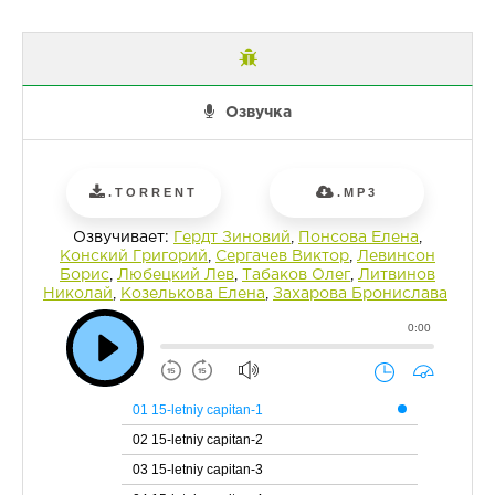
Озвучка
.TORRENT
.MP3
Озвучивает:
Гердт Зиновий
,
Понсова Елена
,
Конский Григорий
,
Сергачев Виктор
,
Левинсон
Борис
,
Любецкий Лев
,
Табаков Олег
,
Литвинов
Николай
,
Козелькова Елена
,
Захарова Бронислава
0:00
01 15-letniy capitan-1
02 15-letniy capitan-2
03 15-letniy capitan-3