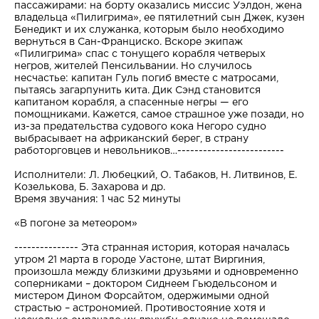
пассажирами: на борту оказались миссис Уэлдон, жена
владельца «Пилигрима», ее пятилетний сын Джек, кузен
Бенедикт и их служанка, которым было необходимо
вернуться в Сан-Франциско. Вскоре экипаж
«Пилигрима» спас с тонущего корабля четверых
негров, жителей Пенсильвании. Но случилось
несчастье: капитан Гуль погиб вместе с матросами,
пытаясь загарпунить кита. Дик Сэнд становится
капитаном корабля, а спасенные негры — его
помощниками. Кажется, самое страшное уже позади, но
из-за предательства судового кока Негоро судно
выбрасывает на африканский берег, в страну
работорговцев и невольников…-------------------------
Исполнители: Л. Любецкий, О. Табаков, Н. Литвинов, Е.
Козелькова, Б. Захарова и др.
Время звучания: 1 час 52 минуты
«В погоне за метеором»
--------------- Эта странная история, которая началась
утром 21 марта в городе Уастоне, штат Виргиния,
произошла между близкими друзьями и одновременно
соперниками – доктором Сиднеем Гьюдельсоном и
мистером Дином Форсайтом, одержимыми одной
страстью – астрономией. Противостояние хотя и