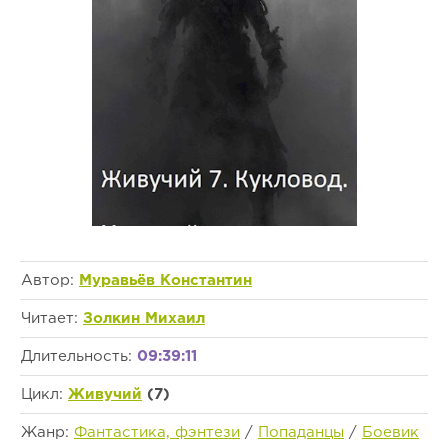
Автор:
Муравьёв Константин
Читает:
Золкин Михаил
Длительность:
09:39:11
Цикл:
Живучий
(7)
Жанр:
Фантастика, фэнтези
/
Попаданцы
/
Боевик