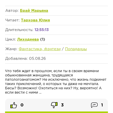
Автор:
Брай Марьяна
Читает:
Тархова Юлия
Длительность:
12:55:13
Цикл:
Лиходеева
(1)
Жанр:
Фантастика, фэнтези
/
Попаданцы
Добавлена: 05.08.26
Что тебя ждет в прошлом, если ты в своем времени
обыкновенная женщина, трудящаяся
патологоанатомом? Не исключено, что жизнь подкинет
таких приключений, о которых ты даже не мечтала.
Бесы? Возможно! Охотиться на них? Ну, вероятно! А
если вести с ними ...
0
3
1