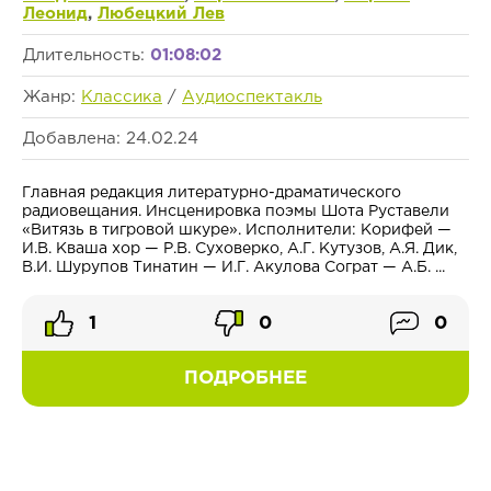
Леонид
,
Любецкий Лев
Длительность:
01:08:02
Жанр:
Классика
/
Аудиоспектакль
Добавлена: 24.02.24
Главная редакция литературно-драматического
радиовещания. Инсценировка поэмы Шота Руставели
«Витязь в тигровой шкуре». Исполнители: Корифей —
И.В. Кваша хор — Р.В. Суховерко, А.Г. Кутузов, А.Я. Дик,
В.И. Шурупов Тинатин — И.Г. Акулова Сограт — А.Б. ...
1
0
0
ПОДРОБНЕЕ