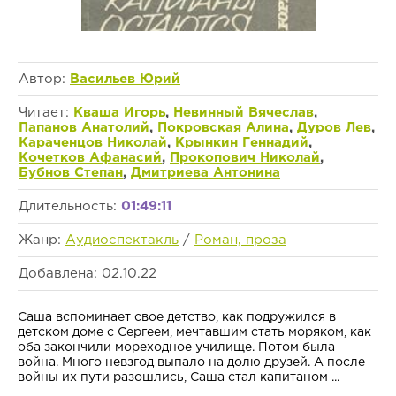
Автор:
Васильев Юрий
Читает:
Кваша Игорь
,
Невинный Вячеслав
,
Папанов Анатолий
,
Покровская Алина
,
Дуров Лев
,
Караченцов Николай
,
Крынкин Геннадий
,
Кочетков Афанасий
,
Прокопович Николай
,
Бубнов Степан
,
Дмитриева Антонина
Длительность:
01:49:11
Жанр:
Аудиоспектакль
/
Роман, проза
Добавлена: 02.10.22
Саша вспоминает свое детство, как подружился в
детском доме с Сергеем, мечтавшим стать моряком, как
оба закончили мореходное училище. Потом была
война. Много невзгод выпало на долю друзей. А после
войны их пути разошлись, Саша стал капитаном ...