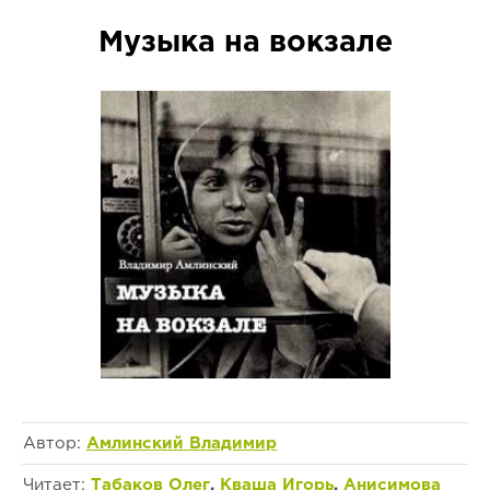
Музыка на вокзале
Автор:
Амлинский Владимир
Читает:
Табаков Олег
,
Кваша Игорь
,
Анисимова