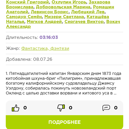
Конский Григорий
,
Охлупин Игорь
,
Захарова
Бронислава
,
Добровольская Марина
,
Ромашин
Анатолий
,
Левинсон Борис
,
Любецкий Лев
,
Самодур Семён
,
Мизери Светлана
,
Каташёва
Наталья
,
Мягков Андрей
,
Сергачев Виктор
,
Вокач
Александр
Длительность:
03:16:03
Жанр:
Фантастика, фэнтези
Добавлена: 08.07.26
1. Пятнадцатилетний капитан Январским днем 1873 года
китобойная шхуна-бриг «Пилигрим», принадлежавшая
богатому калифорнийскому судовладельцу Джемсу
Уэлдону, собиралась покинуть новозеландский порт
Окленд с целью доставки ворвани и китового уса в ...
0
0
0
ПОДРОБНЕЕ