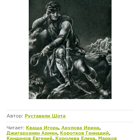
Автор:
Руставели Шота
Читает:
Кваша Игорь
,
Акулова Ирина
,
Джигарханян Армен
,
Коротков Геннадий
,
Киндинов Евгений
,
Королева Елена
,
Марков