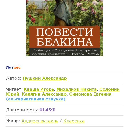
Автор:
Пушкин Александр
Читает:
Кваша Игорь
,
Михалков Никита
,
Соломин
Юрий
,
Калягин Александр
,
Симонова Евгения
(альтернативная озвучка)
Длительность:
01:43:11
Жанр:
Аудиоспектакль
/
Классика