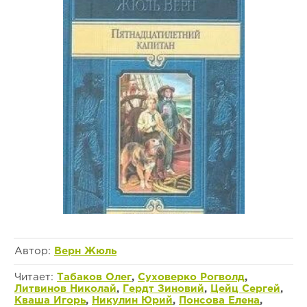
Автор:
Верн Жюль
Читает:
Табаков Олег
,
Суховерко Рогволд
,
Литвинов Николай
,
Гердт Зиновий
,
Цейц Сергей
,
Кваша Игорь
,
Никулин Юрий
,
Понсова Елена
,