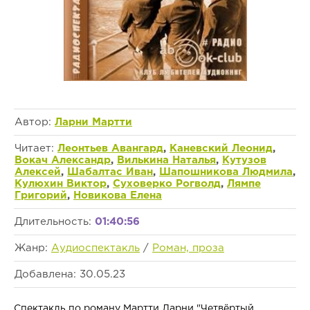
Автор:
Ларни Мартти
Читает:
Леонтьев Авангард
,
Каневский Леонид
,
Вокач Александр
,
Вилькина Наталья
,
Кутузов
Алексей
,
Шабалтас Иван
,
Шапошникова Людмила
,
Кулюхин Виктор
,
Суховерко Рогволд
,
Лямпе
Григорий
,
Новикова Елена
Длительность:
01:40:56
Жанр:
Аудиоспектакль
/
Роман, проза
Добавлена: 30.05.23
Спектакль по роману Мартти Ларни "Четвёртый