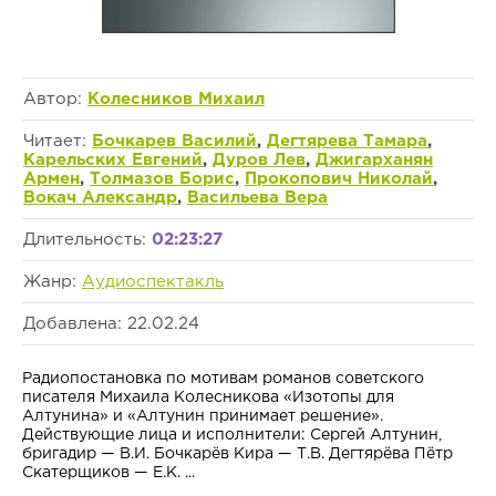
Автор:
Колесников Михаил
Читает:
Бочкарев Василий
,
Дегтярева Тамара
,
Карельских Евгений
,
Дуров Лев
,
Джигарханян
Армен
,
Толмазов Борис
,
Прокопович Николай
,
Вокач Александр
,
Васильева Вера
Длительность:
02:23:27
Жанр:
Аудиоспектакль
Добавлена: 22.02.24
Радиопостановка по мотивам романов советского
писателя Михаила Колесникова «Изотопы для
Алтунина» и «Алтунин принимает решение».
Действующие лица и исполнители: Сергей Алтунин,
бригадир — В.И. Бочкарёв Кира — Т.В. Дегтярёва Пётр
Скатерщиков — Е.К. ...