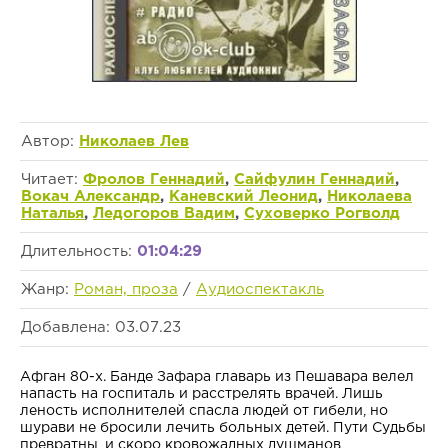
Автор:
Николаев Лев
Читает:
Фролов Геннадий
,
Сайфулин Геннадий
,
Вокач Александр
,
Каневский Леонид
,
Николаева
Наталья
,
Ледогоров Вадим
,
Суховерко Рогволд
Длительность:
01:04:29
Жанр:
Роман, проза
/
Аудиоспектакль
Добавлена: 03.07.23
Афган 80-х. Банде Зафара главарь из Пешавара велел
напасть на госпиталь и расстрелять врачей. Лишь
леность исполнителей спасла людей от гибели, но
шурави не бросили лечить больных детей. Пути Судьбы
превратны, и скоро кровожадных душманов