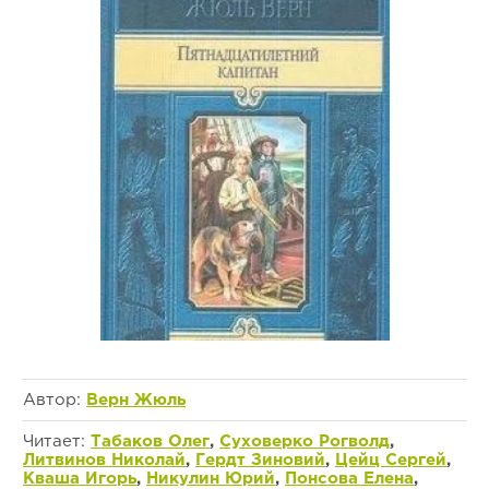
Автор:
Верн Жюль
Читает:
Табаков Олег
,
Суховерко Рогволд
,
Литвинов Николай
,
Гердт Зиновий
,
Цейц Сергей
,
Кваша Игорь
,
Никулин Юрий
,
Понсова Елена
,