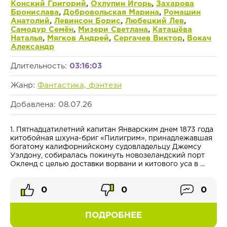
Конский Григорий
,
Охлупин Игорь
,
Захарова
Бронислава
,
Добровольская Марина
,
Ромашин
Анатолий
,
Левинсон Борис
,
Любецкий Лев
,
Самодур Семён
,
Мизери Светлана
,
Каташёва
Наталья
,
Мягков Андрей
,
Сергачев Виктор
,
Вокач
Александр
Длительность:
03:16:03
Жанр:
Фантастика, фэнтези
Добавлена: 08.07.26
1. Пятнадцатилетний капитан Январским днем 1873 года
китобойная шхуна-бриг «Пилигрим», принадлежавшая
богатому калифорнийскому судовладельцу Джемсу
Уэлдону, собиралась покинуть новозеландский порт
Окленд с целью доставки ворвани и китового уса в ...
0
0
0
ПОДРОБНЕЕ