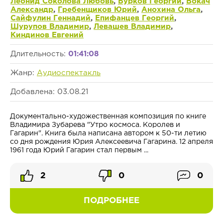
Леонид Соколова Любовь
,
Бурков Георгий
,
Вокач
Александр
,
Гребенщиков Юрий
,
Анохина Ольга
,
Сайфулин Геннадий
,
Епифанцев Георгий
,
Шурупов Владимир
,
Левашев Владимир
,
Киндинов Евгений
Длительность:
01:41:08
Жанр:
Аудиоспектакль
Добавлена: 03.08.21
Документально-художественная композиция по книге
Владимира Зубарева "Утро космоса. Королев и
Гагарин". Книга была написана автором к 50-ти летию
со дня рождения Юрия Алексеевича Гагарина. 12 апреля
1961 года Юрий Гагарин стал первым ...
2
0
0
ПОДРОБНЕЕ