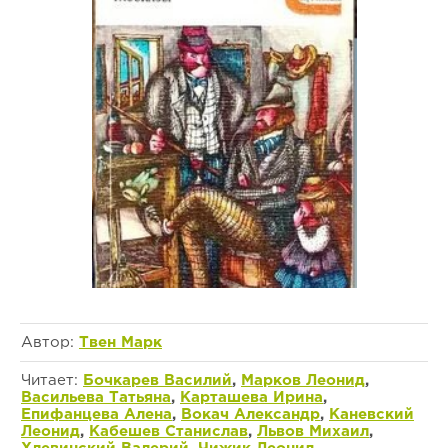
Автор:
Твен Марк
Читает:
Бочкарев Василий
,
Марков Леонид
,
Васильева Татьяна
,
Карташева Ирина
,
Епифанцева Алена
,
Вокач Александр
,
Каневский
Леонид
,
Кабешев Станислав
,
Львов Михаил
,