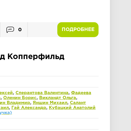
ПОДРОБНЕЕ
0
д Копперфильд
ексей
,
Сперантова Валентина
,
Фадеева
а
,
Оленин Борис
,
Викландт Ольга
,
ин Владимир
,
Яншин Михаил
,
Салант
хаил
,
Гай Александр
,
Кубацкий Анатолий
учка)