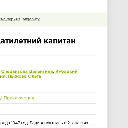
мментариям
алфавиту
атилетний капитан
,
Сперантова Валентина
,
Кубацкий
ния
,
Пыжова Ольга
/
Приключения
да 1947 год. Радиоспектакль в 2-х частях ...