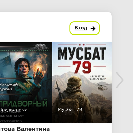
Вход
Придворный
Мусбат 79
Хозяи
нтова Валентина