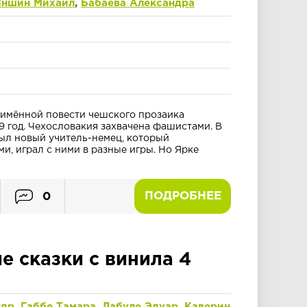
Яншин Михаил
,
Бабаева Александра
оимённой повести чешского прозаика
9 год. Чехословакия захвачена фашистами. В
ыл новый учитель-немец, который
и, играл с ними в разные игры. Но Ярке
ПОДРОБНЕЕ
0
е сказки с винила 4
ндр
,
Габбе Тамара
,
Лабуле Эдуар
,
Каверин