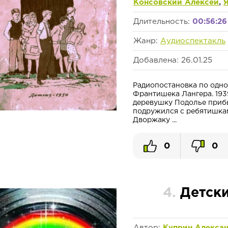
Консовский Алексей
,
Длительность:
00:56:26
Жанр:
Аудиоспектакль
Добавлена: 26.01.25
Радиопостановка по одн
Франтишека Лангера. 193
деревушку Подолье приб
подружился с ребятишкам
Дворжаку ...
0
0
4.
Детски
Автор:
Куприн Алекса