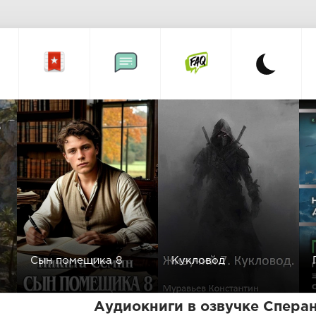
а
Сын помещика 8
Кукловод
Аудиокниги в озвучке Спера