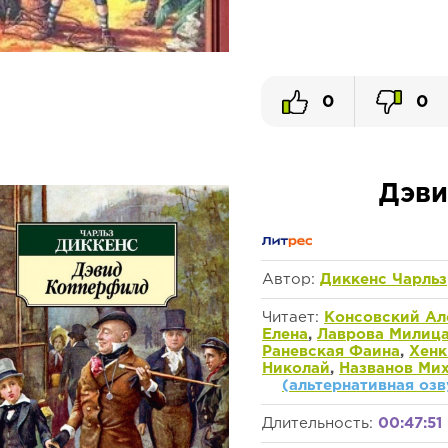
0
0
Дэви
Автор:
Диккенс Чарльз
Читает:
Консовский Ал
Елена
,
Лаврова Милиц
Раневская Фаина
,
Хенк
Николай
,
Названов Ми
(альтернативная озв
Длительность:
00:47:51