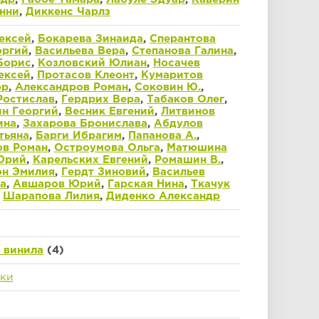
нни
,
Диккенс Чарлз
ексей
,
Бокарева Зинаида
,
Сперантова
оргий
,
Васильева Вера
,
Степанова Галина
,
Борис
,
Козловский Юлиан
,
Носачев
ексей
,
Протасов Клеонт
,
Кумаритов
ор
,
Александров Роман
,
Соковин Ю.
,
Ростислав
,
Гердрих Вера
,
Табаков Олег
,
н Георгий
,
Весник Евгений
,
Литвинов
ина
,
Захарова Бронислава
,
Абдулов
тьяна
,
Барги Ибрагим
,
Папанова А.
,
в Роман
,
Остроумова Ольга
,
Матюшина
Юрий
,
Карельских Евгений
,
Ромашин В.
,
он Эмилия
,
Гердт Зиновий
,
Васильев
а
,
Авшаров Юрий
,
Гарская Нина
,
Ткачук
,
Шарапова Лилия
,
Диденко Александр
с винила
(4)
ки