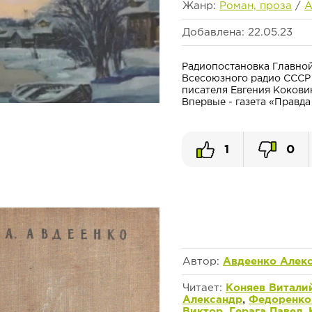
Жанр:
Роман, проза
/
А
Добавлена: 22.05.23
Радиопостановка Главной
Всесоюзного радио СССР 
писателя Евгения Коковин
Впервые - газета «Правда 
1
0
Автор:
Авдеенко Алек
Читает:
Коняев Витали
Александр
,
Федоренко
Виктор
,
Герага Павел
,