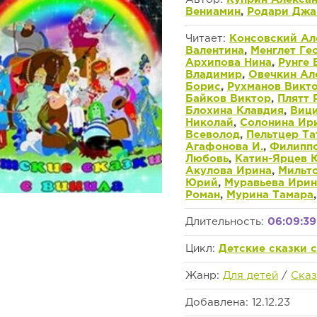
Вениамин
,
Родари Джа
Читает:
Консовский Ал
Валентина
,
Менглет Ге
Архипова Нина
,
Рунге 
Владимир
,
Овечкин Ал
Борис
,
Рухманов Викт
Байков Виктор
,
Плятт 
Блохина Клавдия
,
Вици
Николай
,
Солонина Ир
Всеволод
,
Пельтцер Та
Агафонова И.
,
Филиппо
Любовь
,
Катин-Ярцев 
Акулова Ирина
,
Мильт
Юрий
,
Муравьева Ирин
Роман
,
Мурина Тамара
Длительность:
06:09:39
Цикл:
Детские сказки 
Жанр:
Для детей
/
Сказ
Добавлена: 12.12.23