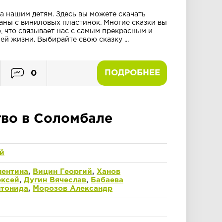
а нашим детям. Здесь вы можете скачать
аны с виниловых пластинок. Многие сказки вы
то, что связывает нас с самым прекрасным и
й жизни. Выбирайте свою сказку ...
ПОДРОБНЕЕ
0
тво в Соломбале
й
лентина
,
Вицин Георгий
,
Ханов
ексей
,
Дугин Вячеслав
,
Бабаева
нтонида
,
Морозов Александр