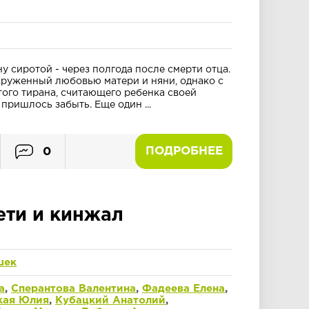
 сиротой - через полгода после смерти отца.
круженный любовью матери и няни, однако с
того тирана, считающего ребенка своей
пришлось забыть. Еще один ...
ПОДРОБНЕЕ
0
ети и кинжал
шек
а
,
Сперантова Валентина
,
Фадеева Елена
,
кая Юлия
,
Кубацкий Анатолий
,