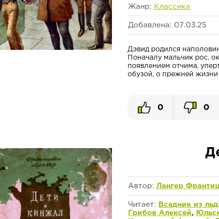
Жанр:
Классика
Добавлена: 07.03.25
Дэвид родился наполовину
Поначалу мальчик рос, о
появлением отчима, упер
обузой, о прежней жизни 
0
0
Д
Автор:
Лангер Франти
Читает:
Всадник из льд
Грибов Алексей
,
Юльс