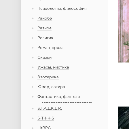
Психология, философия
Ранобэ
Разное
Религия
Роман, проза
Сказки
Ужасы, мистика
Эзотерика
Юмор, сатира
Фантастика, фэнтези
-----------------------------
S.T.A.L.K.E.R.
S-T-I-K-S
LitRPG