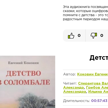
Эта аудиокнига посвящен
сказки, которые оцифров
помните с детства - это 
радостным периодом наше
0
0
Детс
Автор:
Коковин Евгени
Читает:
Сперантова Ва
Александр
,
Грибов Ал
Александра
,
Ильина А
Длительность:
00:57:43