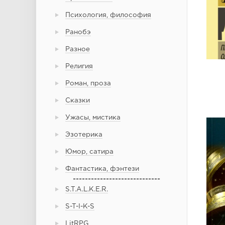
Психология, философия
Ранобэ
Разное
Религия
Роман, проза
Сказки
Ужасы, мистика
Эзотерика
Юмор, сатира
Фантастика, фэнтези
-----------------------------
S.T.A.L.K.E.R.
S-T-I-K-S
LitRPG