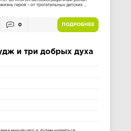
Этот во многом автобиографичный роман
жизнь героя – от трогательных детских ...
ПОДРОБНЕЕ
0
удж и три добрых духа
века минувшего и, будем надеяться,