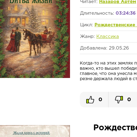
Читает:
Назаров Артём
Длительность:
03:24:36
Цикл:
Рождественские
Жанр:
Классика
Добавлена: 29.05.26
Когда-то на этих землях 
важно, кто вышел победит
главное, что она унесла 
резне держала людей в стр
0
0
Рождестве