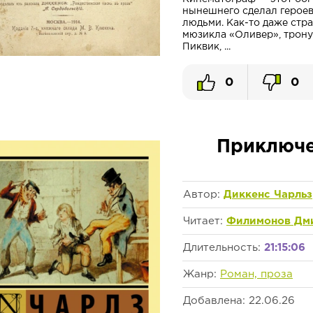
нынешнего сделал герое
людьми. Как-то даже стра
мюзикла «Оливер», трону
Пиквик, ...
0
0
Приключе
Автор:
Диккенс Чарльз
Читает:
Филимонов Дм
Длительность:
21:15:06
Жанр:
Роман, проза
Добавлена: 22.06.26