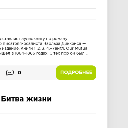
дставляет аудиокнигу по роману
о писателя-реалиста Чарльза Диккенса —
здание. Книги 1, 2, 3, 4.» (англ. Our Mutual
шел в 1864–1865 годах. С тех пор он был ...
ПОДРОБНЕЕ
0
.
Битва жизни