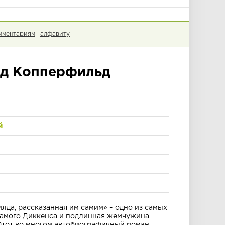
мментариям
алфавиту
д Копперфильд
й
да, рассказанная им самим» – одно из самых
амого Диккенса и подлинная жемчужина