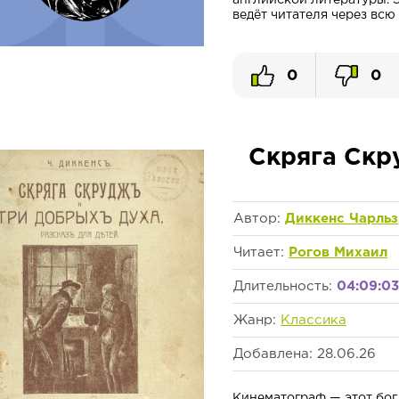
английской литературы. 
ведёт читателя через всю 
0
0
Скряга Скр
Автор:
Диккенс Чарльз
Читает:
Рогов Михаил
Длительность:
04:09:03
Жанр:
Классика
Добавлена: 28.06.26
Кинематограф — этот бог 