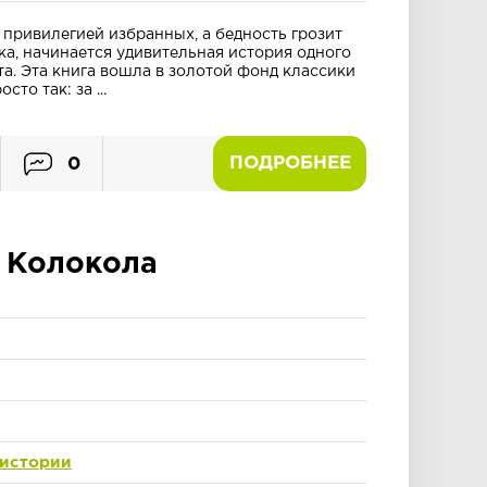
я привилегией избранных, а бедность грозит
ка, начинается удивительная история одного
а. Эта книга вошла в золотой фонд классики
то так: за ...
ПОДРОБНЕЕ
0
Колокола
 истории