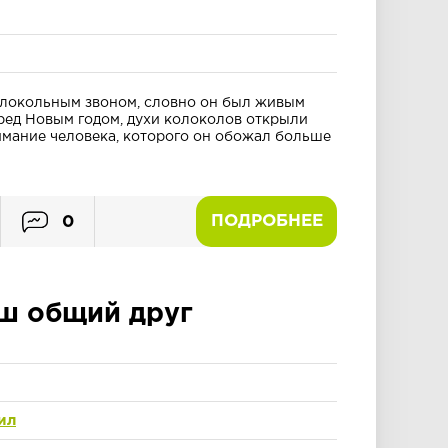
олокольным звоном, словно он был живым
ред Новым годом, духи колоколов открыли
имание человека, которого он обожал больше
ПОДРОБНЕЕ
0
ш общий друг
ил