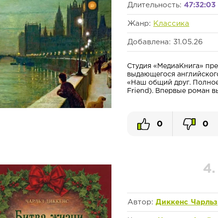
Длительность:
47:32:03
Жанр:
Классика
Добавлена: 31.05.26
Студия «МедиаКнига» пре
выдающегося английског
«Наш общий друг. Полное и
Friend). Впервые роман вы
0
0
4
Автор:
Диккенс Чарльз