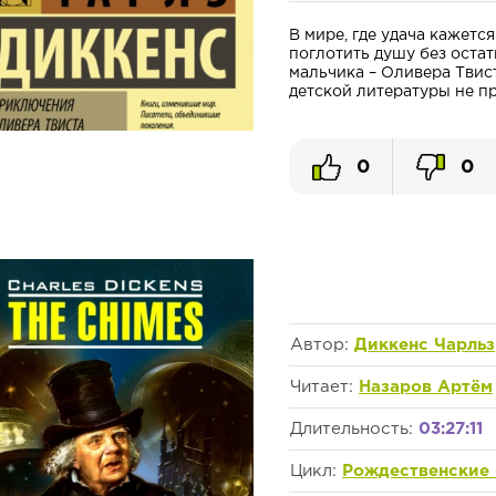
В мире, где удача кажетс
поглотить душу без остат
мальчика – Оливера Твист
детской литературы не прос
0
0
Автор:
Диккенс Чарльз
Читает:
Назаров Артём
Длительность:
03:27:11
Цикл:
Рождественские