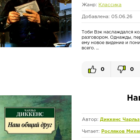
Жанр:
Классика
Добавлена: 05.06.26
Тоби Вэк наслаждался к
разговором. Однажды, пе
ему новое видение и пон
всего. ...
0
0
На
Автор:
Диккенс Чарльз
Читает:
Росляков Миха