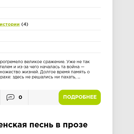
 истории
(4)
прогремело великое сражение. Уже не так
елем и из-за чего началась та война —
множество жизней. Долгое время память о
ахе: здесь не решались ни пахать, ...
ПОДРОБНЕЕ
0
нская песнь в прозе