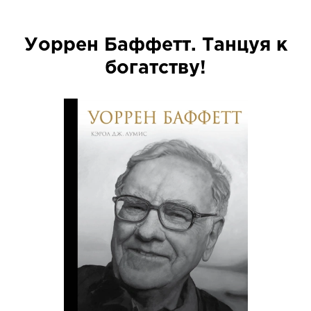
Уоррен Баффетт. Танцуя к
богатству!