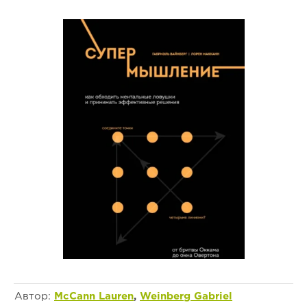
Автор:
McCann Lauren
,
Weinberg Gabriel