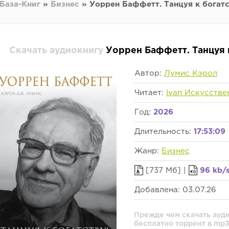
База-Книг
»
Бизнес
» Уоррен Баффетт. Танцуя к богатс
Скачать аудиокнигу
Уоррен Баффетт. Танцуя к
Автор:
Лумис Кэрол
Читает:
Ivan Искусстве
Год:
2026
Длительность:
17:53:09
Жанр:
Бизнес
[737 Мб] |
96 kb/
Добавлена: 03.07.26
Прежде чем скачать ауди
бесплатно торрент в mp3