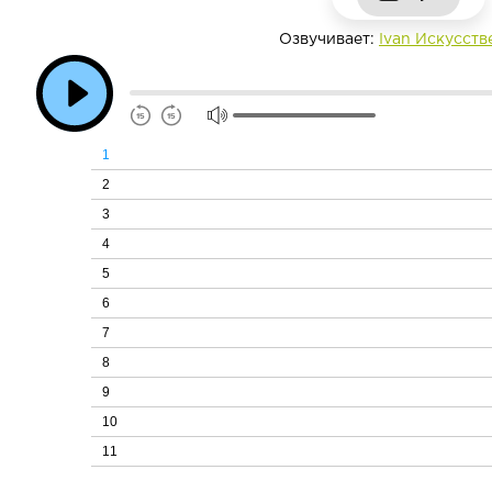
Озвучивает:
Ivan Искусст
1
2
3
4
5
6
7
8
9
10
11