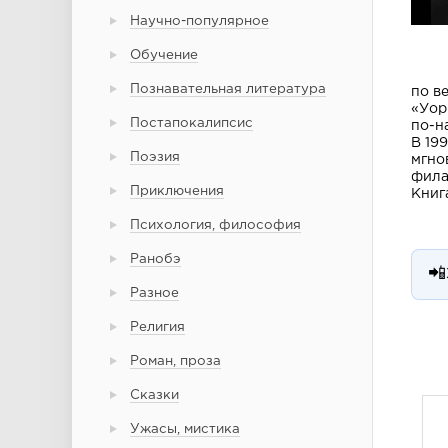
Научно-популярное
Обучение
Познавательная литература
по в
«Уор
Постапокалипсис
по-н
В 19
Поэзия
мгно
фила
Приключения
Книг
Психология, философия
Ранобэ
📲
Разное
Религия
Роман, проза
Сказки
Ужасы, мистика