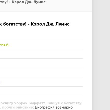
тву! - Кэрол Дж. Лумис
 богатству! - Кэрол Дж. Лумис
нный
s
окнигу Уоррен Баффетт. Танцуя к богатству!
, прочти описание:
Биография всемирно