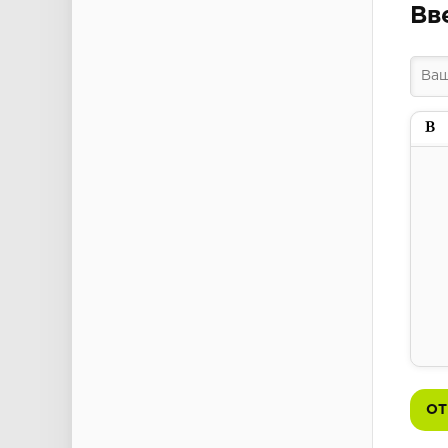
Вв
Пол
ОТ