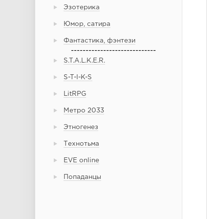
Эзотерика
Юмор, сатира
Фантастика, фэнтези
-----------------------------
S.T.A.L.K.E.R.
S-T-I-K-S
LitRPG
Метро 2033
Этногенез
Технотьма
EVE online
Попаданцы