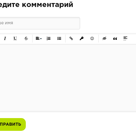
едите комментарий
ужирный
Курсив
Подчеркнутый
Зачеркнутый
Выравнивание
Нумерованный список
Маркированный список
Вставить ссылку
Вставить защищенную ссылк
Вставить смайлик
Вставка скрытого 
Вставка цит
Вставк
ПРАВИТЬ