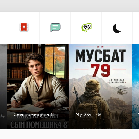
Сын помещика 8
Мусбат 79