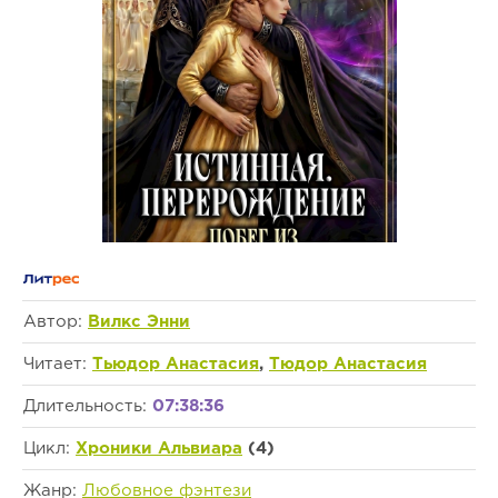
Автор:
Вилкс Энни
Читает:
Тьюдор Анастасия
,
Тюдор Анастасия
Длительность:
07:38:36
Цикл:
Хроники Альвиара
(4)
Жанр:
Любовное фэнтези