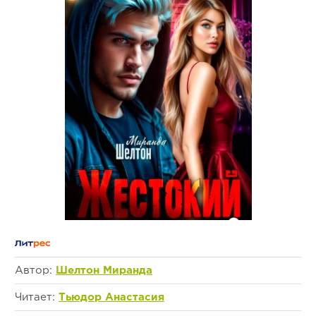
Автор:
Шелтон Миранда
Читает:
Тьюдор Анастасия