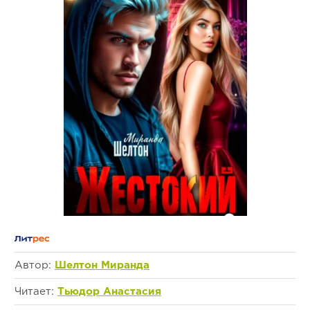
Автор:
Шелтон Миранда
Читает:
Тьюдор Анастасия