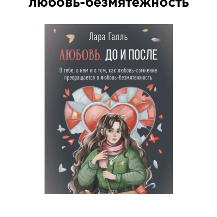
любовь-безмятежность