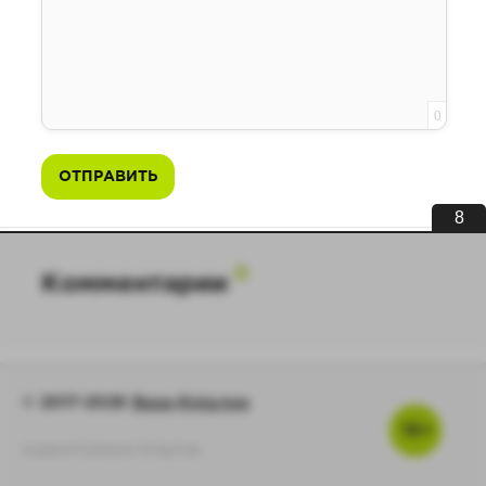
0
ОТПРАВИТЬ
7
0
Комментарии
© 2017-2026
Baza-Knig.top
16+
support@baza-knig.top