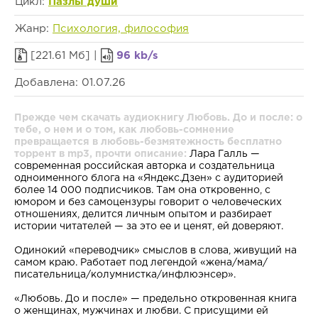
Цикл:
Пазлы души
Жанр:
Психология, философия
[221.61 Мб] |
96 kb/s
Добавлена: 01.07.26
Прежде чем скачать аудиокнигу Любовь. До и после: о
тебе, о нем и о том, как любовь-сомнение
превращается в любовь-безмятежность бесплатно
торрент в mp3, прочти описание:
Лара Галль —
современная российская авторка и создательница
одноименного блога на «Яндекс.Дзен» с аудиторией
более 14 000 подписчиков. Там она откровенно, с
юмором и без самоцензуры говорит о человеческих
отношениях, делится личным опытом и разбирает
истории читателей — за это ее и ценят, ей доверяют.
Одинокий «переводчик» смыслов в слова, живущий на
самом краю. Работает под легендой «жена/мама/
писательница/колумнистка/инфлюэнсер».
«Любовь. До и после» — предельно откровенная книга
о женщинах, мужчинах и любви. С присущими ей