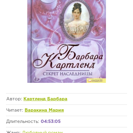
Автор:
Картленд Барбара
Читает:
Варакина Мария
Длительность:
04:53:05
Жанр:
Любовный роман