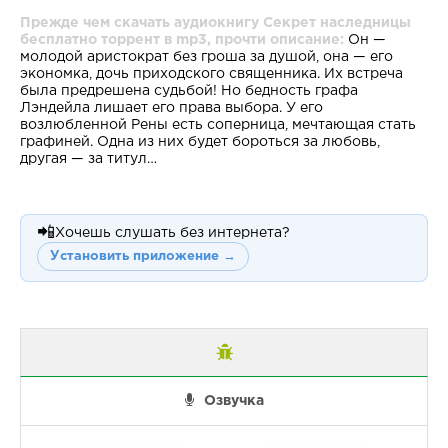
Прежде чем скачать аудиокнигу Секрет наследницы
бесплатно торрент в mp3, прочти описание:
Он —
молодой аристократ без гроша за душой, она — его
экономка, дочь приходского священника. Их встреча
была предрешена судьбой! Но бедность графа
Лэндейла лишает его права выбора. У его
возлюбленной Рены есть соперница, мечтающая стать
графиней. Одна из них будет бороться за любовь,
другая — за титул…
📲
Хочешь слушать без интернета?
Установить приложение →
Озвучка