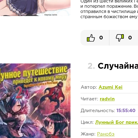
Один из шести великих Ге
и потерпел поражение. Во
отправился в чистилище 
странным божеством ему б
0
0
2.
Случайна
Автор:
Azumi Kei
Читает:
radvin
Длительность:
15:55:40
Цикл:
Лунный Бог прик
Жанр:
Ранобэ