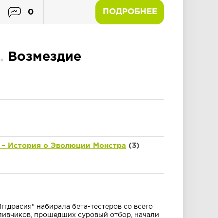
ПОДРОБНЕЕ
0
.
Возмездие
– История о Эволюции Монстра
(3)
драсия" набирала бета-тестеров со всего
тливчиков, прошедших суровый отбор, начали