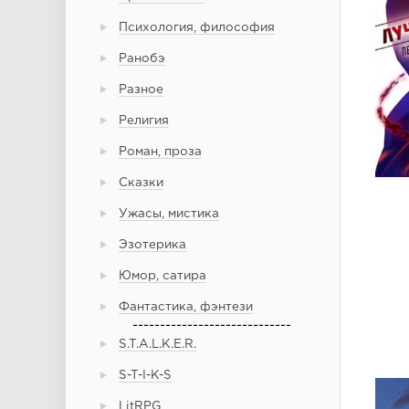
Психология, философия
Ранобэ
Разное
Религия
Роман, проза
Сказки
Ужасы, мистика
Эзотерика
Юмор, сатира
Фантастика, фэнтези
-----------------------------
S.T.A.L.K.E.R.
S-T-I-K-S
LitRPG