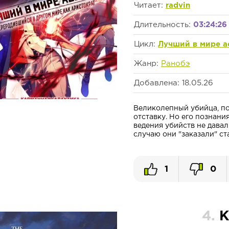
Читает:
radvin
Длительность:
03:24:26
Цикл:
Лучший в мире а
Жанр:
Ранобэ
Добавлена: 18.05.26
Великолепный убийца, по
отставку. Но его познани
ведения убийств не дава
случаю они "заказали" стар
1
0
4.
К