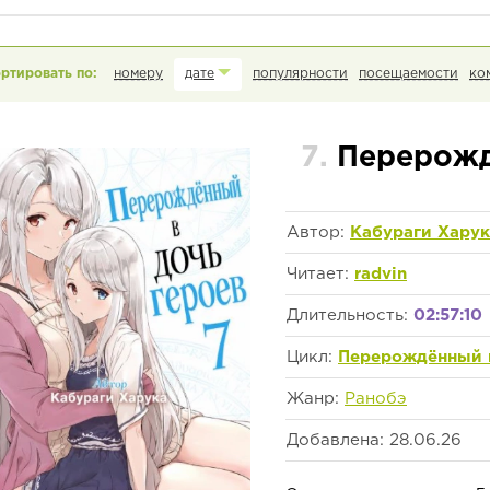
номеру
дате
популярности
посещаемости
ко
7.
Перерожд
Автор:
Кабураги Харук
Читает:
radvin
Длительность:
02:57:10
Цикл:
Перерождённый в
Жанр:
Ранобэ
Добавлена: 28.06.26