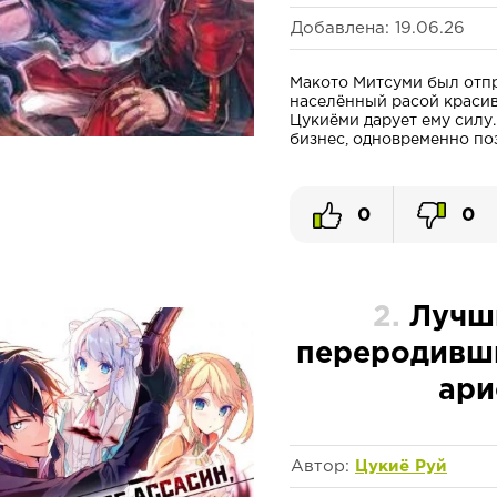
Добавлена: 19.06.26
Макото Митсуми был отпр
населённый расой красивы
Цукиёми дарует ему силу.
бизнес, одновременно позн
0
0
2.
Лучши
переродивши
ари
Автор:
Цукиё Руй