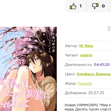
1
0
3
Автор:
Hi Haru
Читает:
radvin
Длительность:
04:41:20
Цикл:
Апофеоз Демона 
Жанр:
Ранобэ
Добавлена: 25.07.25
Новая VRMMORPG "Мир Игг
мира. Десять тысяч счас