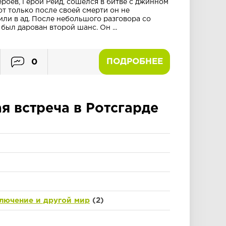
роев, Герой Рейд, сошёлся в битве с джинном
т только после своей смерти он не
или в ад. После небольшого разговора со
ыл дарован второй шанс. Он ...
ПОДРОБНЕЕ
0
я встреча в Ротсгарде
лючение и другой мир
(2)