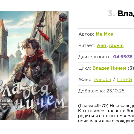
3.
Вла
Автор:
Ма Мок
Читает:
Anri
,
radvin
Длительность:
04:55:35
Цикл:
Владея Ничем
(3
Жанр:
Ранобэ
/
LitRPG
Добавлена: 23.10.25
(Главы 49-70) Несправед
Кто-то имеет талант в бое
родиться с талантом к ма
появлялся еще с рождения.