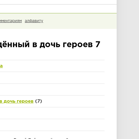
мментариям
алфавиту
ённый в дочь героев 7
а
 дочь героев
(7)