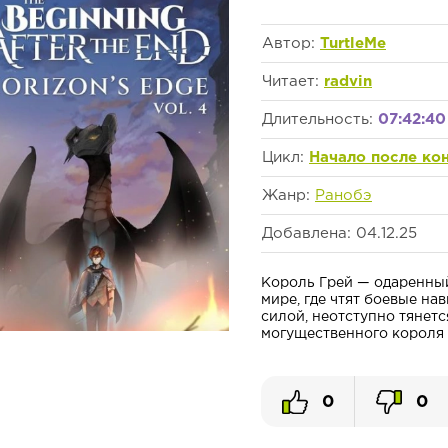
Автор:
TurtleMe
Читает:
radvin
Длительность:
07:42:40
Цикл:
Начало после ко
Жанр:
Ранобэ
Добавлена: 04.12.25
Король Грей — одаренный
мире, где чтят боевые на
силой, неотступно тянетс
могущественного короля с
0
0