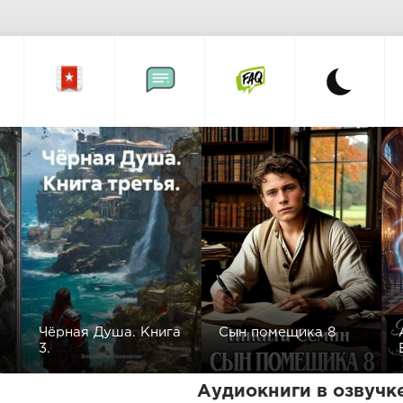
Чёрная Душа. Книга
Сын помещика 8
3.
Аудиокниги в озвучк