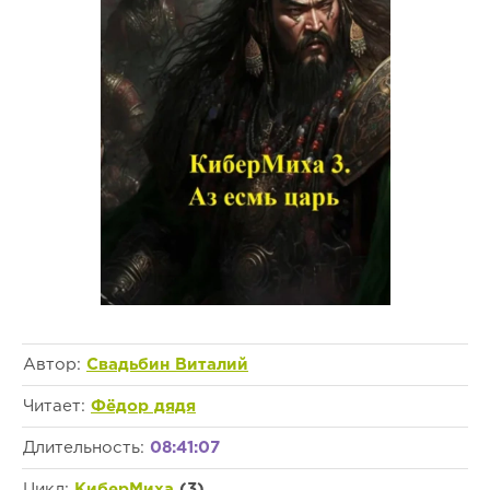
Автор:
Свадьбин Виталий
Читает:
Фёдор дядя
Длительность:
08:41:07
Цикл:
КиберМиха
(3)