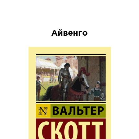
Айвенго