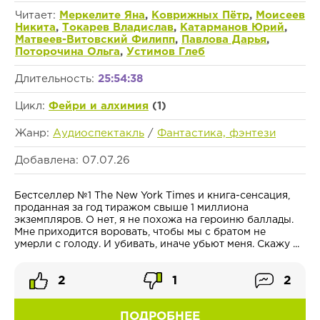
Читает:
Меркелите Яна
,
Коврижных Пётр
,
Моисеев
Никита
,
Токарев Владислав
,
Катарманов Юрий
,
Матвеев-Витовский Филипп
,
Павлова Дарья
,
Поторочина Ольга
,
Устимов Глеб
Длительность:
25:54:38
Цикл:
Фейри и алхимия
(1)
Жанр:
Аудиоспектакль
/
Фантастика, фэнтези
Добавлена: 07.07.26
Бестселлер №1 The New York Times и книга-сенсация,
проданная за год тиражом свыше 1 миллиона
экземпляров. О нет, я не похожа на героиню баллады.
Мне приходится воровать, чтобы мы с братом не
умерли с голоду. И убивать, иначе убьют меня. Скажу ...
2
1
2
ПОДРОБНЕЕ