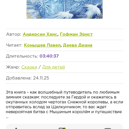
Автор:
Андерсен Ханс
,
Гофман Эрнст
Читает:
Конышев Павел
,
Деева Диана
Длительность:
03:40:37
Жанр:
Сказки
/
Для детей
Добавлена: 24.11.25
Эта книга – как волшебный путеводитель по любимым
зимним сказкам: последуете за Гердой и окажетесь в
окутанных холодом чертогах Снежной королевы, а если
отправитесь вслед за Щелкунчиком, то вас ждет
невероятная битва с Мышиным королём и путешествие
...