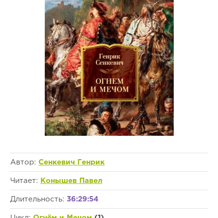
Автор:
Сенкевич Генрик
Читает:
Конышев Павел
Длительность:
36:29:54
Цикл:
Огнём и Мечом
(1)