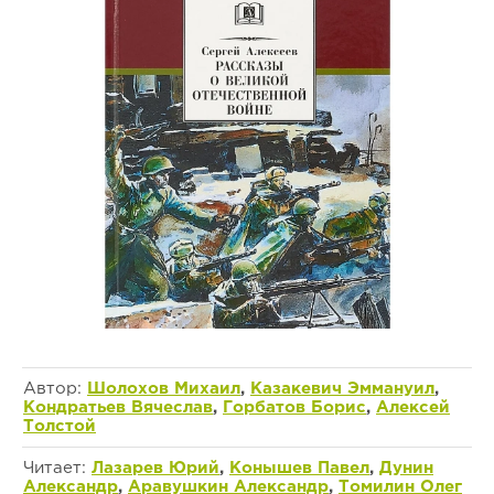
Автор:
Шолохов Михаил
,
Казакевич Эммануил
,
Кондратьев Вячеслав
,
Горбатов Борис
,
Алексей
Толстой
Читает:
Лазарев Юрий
,
Конышев Павел
,
Дунин
Александр
,
Аравушкин Александр
,
Томилин Олег