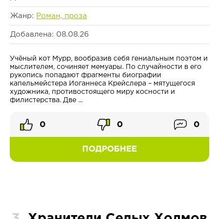
Жанр:
Роман, проза
Добавлена: 08.08.26
Учёный кот Мурр, вообразив себя гениальным поэтом и
мыслителем, сочиняет мемуары. По случайности в его
рукопись попадают фрагменты биографии
капельмейстера Иоганнеса Крейслера – мятущегося
художника, противостоящего миру косности и
филистерства. Две ...
0
0
0
ПОДРОБНЕЕ
3.
Хранители Седых Холмов