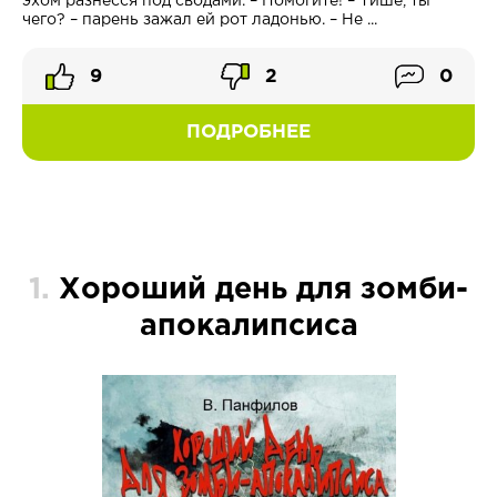
эхом разнесся под сводами. – Помогите! – Тише, ты
чего? – парень зажал ей рот ладонью. – Не ...
9
2
0
ПОДРОБНЕЕ
1.
Хороший день для зомби-
апокалипсиса