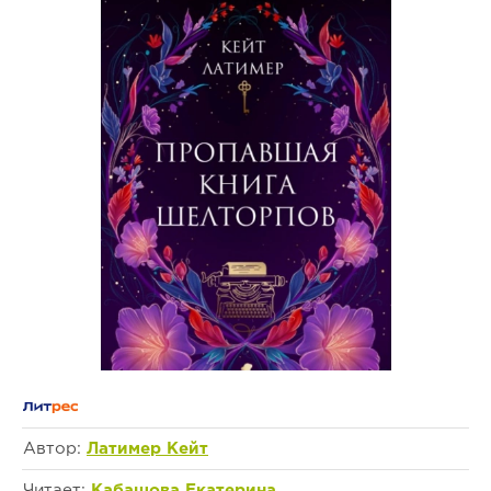
Автор:
Латимер Кейт
Читает:
Кабашова Екатерина