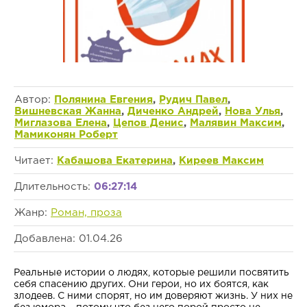
Автор:
Полянина Евгения
,
Рудич Павел
,
Вишневская Жанна
,
Диченко Андрей
,
Нова Улья
,
Миглазова Елена
,
Цепов Денис
,
Малявин Максим
,
Мамиконян Роберт
Читает:
Кабашова Екатерина
,
Киреев Максим
Длительность:
06:27:14
Жанр:
Роман, проза
Добавлена: 01.04.26
Реальные истории о людях, которые решили посвятить
себя спасению других. Они герои, но их боятся, как
злодеев. С ними спорят, но им доверяют жизнь. У них не