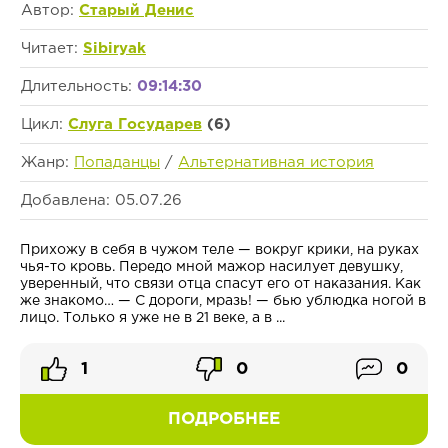
Автор:
Старый Денис
Читает:
Sibiryak
Длительность:
09:14:30
Цикл:
Слуга Государев
(6)
Жанр:
Попаданцы
/
Альтернативная история
Добавлена: 05.07.26
Прихожу в себя в чужом теле — вокруг крики, на руках
чья-то кровь. Передо мной мажор насилует девушку,
уверенный, что связи отца спасут его от наказания. Как
же знакомо… — С дороги, мразь! — бью ублюдка ногой в
лицо. Только я уже не в 21 веке, а в ...
1
0
0
ПОДРОБНЕЕ