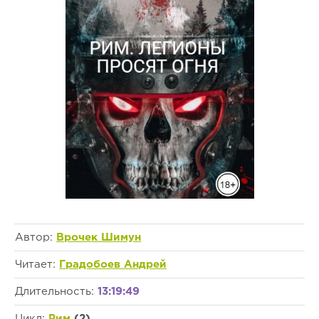
Автор:
Врочек Шимун
Читает:
Градобоев Андрей
Длительность:
13:19:49
Цикл:
Рим
(2)