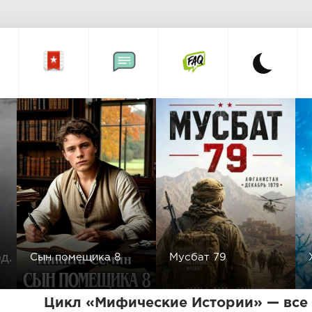
Сын помещика 8
Мусбат 79
Цикл «Мифические Истории» — все 