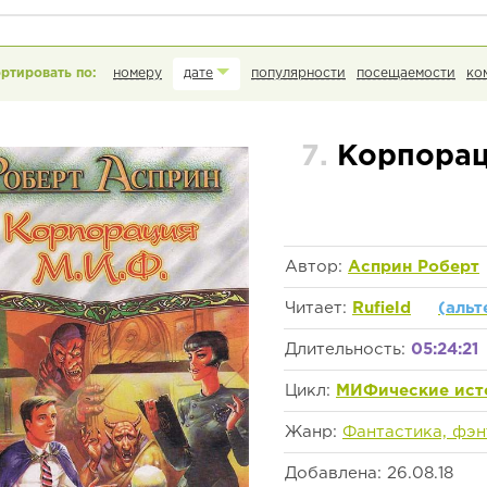
номеру
дате
популярности
посещаемости
ко
7.
Корпорац
Автор:
Асприн Роберт
Читает:
Rufield
(альт
Длительность:
05:24:21
Цикл:
МИФические ист
Жанр:
Фантастика, фэн
Добавлена: 26.08.18