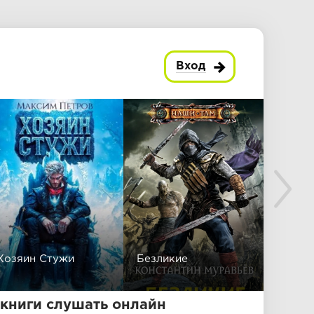
Вход
Хозяин Стужи
Безликие
Черто
книги слушать онлайн