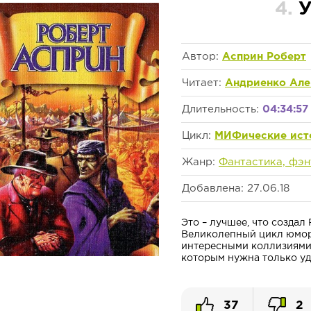
4.
У
Автор:
Асприн Роберт
Читает:
Андриенко Але
Длительность:
04:34:57
Цикл:
МИФические ист
Жанр:
Фантастика, фэн
Добавлена: 27.06.18
Это – лучшее, что создал
Великолепный цикл юмор
интересными коллизиями
которым нужна только уда
37
2