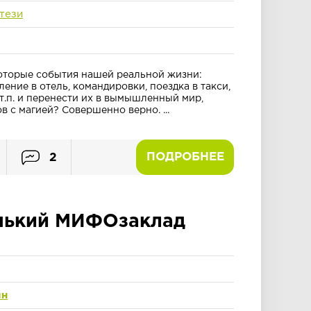
тези
екоторые события нашей реальной жизни:
ление в отель, командировки, поездка в такси,
 т.п. и перенести их в вымышленный мир,
 с магией? Совершенно верно. ...
ПОДРОБНЕЕ
2
нький МИФОзаклад
ин