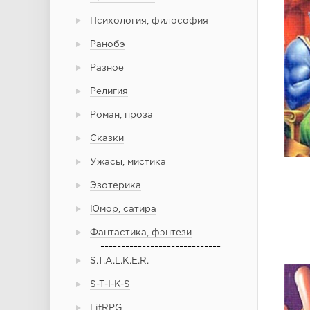
Психология, философия
Ранобэ
Разное
Религия
Роман, проза
Сказки
Ужасы, мистика
Эзотерика
Юмор, сатира
Фантастика, фэнтези
-----------------------------
S.T.A.L.K.E.R.
S-T-I-K-S
LitRPG