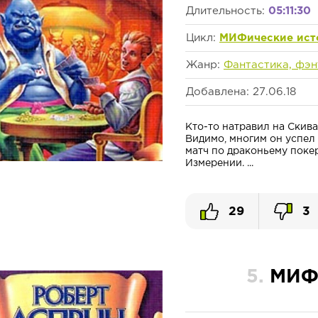
Длительность:
05:11:30
Цикл:
МИФические ист
Жанр:
Фантастика, фэн
Добавлена: 27.06.18
Кто-то натравил на Скив
Видимо, многим он успел 
матч по драконьему поке
Измерении. ...
29
3
5.
МИФи