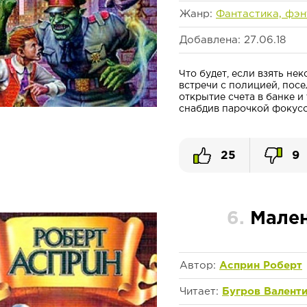
Жанр:
Фантастика, фэн
Добавлена: 27.06.18
Что будет, если взять н
встречи с полицией, посе
открытие счета в банке и
снабдив парочкой фокусов
25
9
6.
Мале
Автор:
Асприн Роберт
Читает:
Бугров Валент