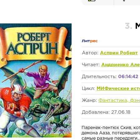
3.
Автор:
Асприн Роберт
Читает:
Андриенко Але
Длительность:
06:14:42
Цикл:
МИФические ист
Жанр:
Фантастика, фэн
Добавлена: 27.06.18
Паренек-пентюх Скив, кот
демона Ааза, потерявшег
самые разные передряги…