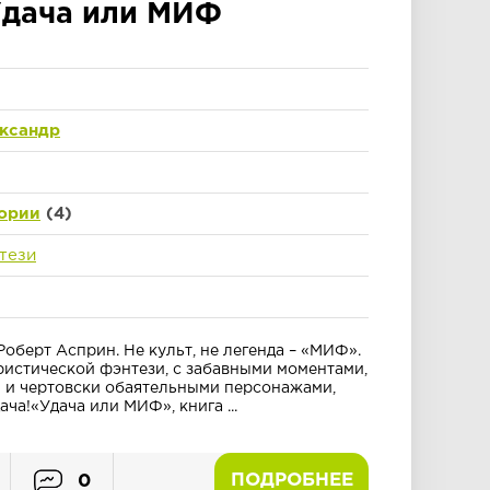
дача или МИФ
ксандр
ории
(4)
тези
 Роберт Асприн. Не культ, не легенда – «МИФ».
истической фэнтези, с забавными моментами,
 и чертовски обаятельными персонажами,
ча!«Удача или МИФ», книга ...
ПОДРОБНЕЕ
0