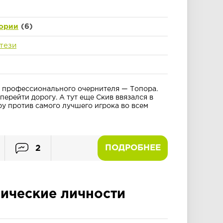
ории
(6)
тези
а профессионального очернителя — Топора.
перейти дорогу. А тут еще Скив ввязался в
ру против самого лучшего игрока во всем
ПОДРОБНЕЕ
2
ческие личности