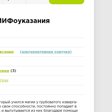
МИФоуказания
ксандр
(альтернативная озвучка)
ории
(3)
тези
орый учился магии у грубоватого изверга-
о свои способности, постоянно попадает в
 и выпутывается из них благодаря помощи