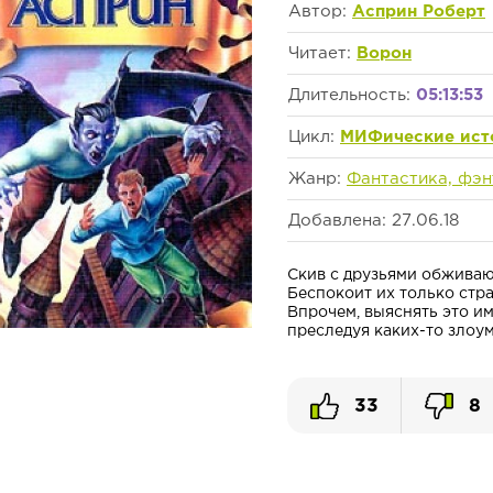
Автор:
Асприн Роберт
Читает:
Ворон
Длительность:
05:13:53
Цикл:
МИФические ист
Жанр:
Фантастика, фэн
Добавлена: 27.06.18
Скив с друзьями обживаю
Беспокоит их только стра
Впрочем, выяснять это им
преследуя каких-то злоум
33
8