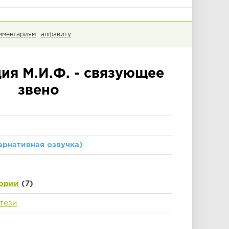
мментариям
алфавиту
ия М.И.Ф. - связующее
звено
ернативная озвучка)
ории
(7)
тези