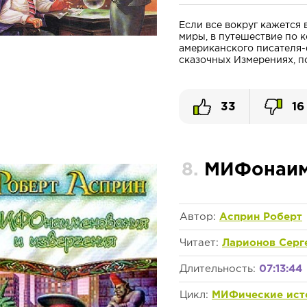
Если все вокруг кажется
миры, в путешествие по 
американского писателя-
сказочных Измерениях, по
33
16
8.
МИФонаиме
Автор:
Асприн Роберт
Читает:
Ларионов Серг
Длительность:
07:13:44
Цикл:
МИФические ист