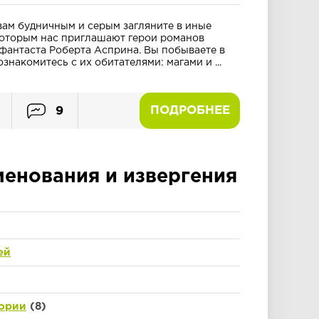
 вам будничным и серым загляните в иные
которым нас приглашают герои романов
фантаста Роберта Асприна. Вы побываете в
знакомитесь с их обитателями: магами и ...
ПОДРОБНЕЕ
9
нования и извергения
ей
ории
(8)