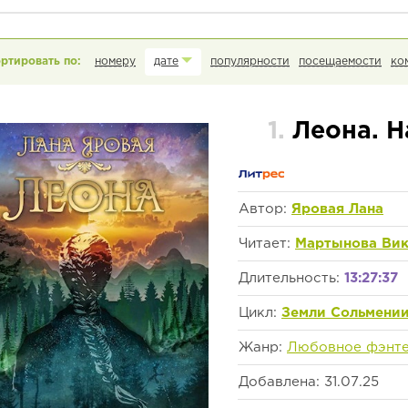
номеру
дате
популярности
посещаемости
ко
1.
Леона. 
Автор:
Яровая Лана
Читает:
Мартынова Ви
Длительность:
13:27:37
Цикл:
Земли Сольмени
Жанр:
Любовное фэнте
Добавлена: 31.07.25