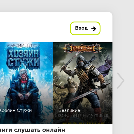
Вход
Хозяин Стужи
Безликие
Черто
ниги слушать онлайн