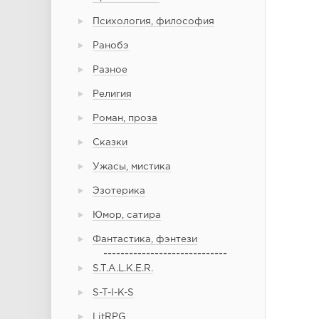
Психология, философия
Ранобэ
Разное
Религия
Роман, проза
Сказки
Ужасы, мистика
Эзотерика
Юмор, сатира
Фантастика, фэнтези
-----------------------------
S.T.A.L.K.E.R.
S-T-I-K-S
LitRPG