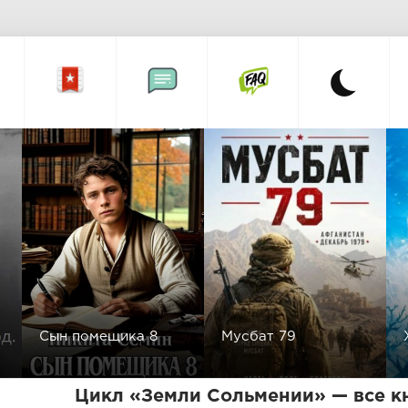
Сын помещика 8
Мусбат 79
Цикл «Земли Сольмении» — все к