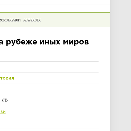
мментариям
алфавиту
На рубеже иных миров
ктория
и
(1)
зи