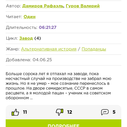
Автор:
Дамиров Рафаэль
,
Гуров Валерий
Читает:
Один
Длительность:
06:21:27
Цикл:
Завод
(4)
Жанр:
Альтернативная история
/
Попаданцы
Добавлена: 04.06.25
Больше сорока лет я отпахал на заводе, пока
несчастный случай на производстве не забрал мою
жизнь. Но я не умер – мое сознание перенеслось в
прошлое. На дворе семидесятые, СССР в самом
расцвете, а я молодой пацан – ученик на советском
оборонном ...
11
12
5
ПОДРОБНЕЕ