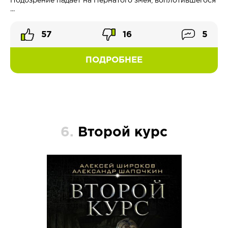
Подозрение падает на Пернатого змея, воплотившегося
...
57
16
5
ПОДРОБНЕЕ
6.
Второй курс