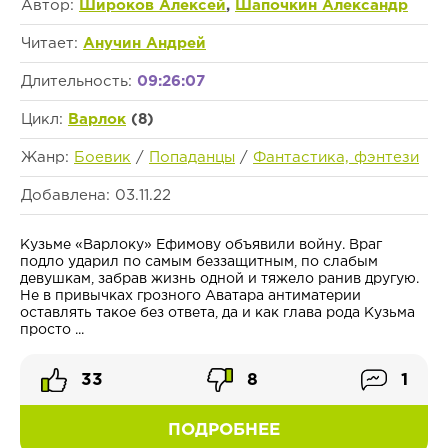
Автор:
Широков Алексей
,
Шапочкин Александр
Читает:
Анучин Андрей
Длительность:
09:26:07
Цикл:
Варлок
(8)
Жанр:
Боевик
/
Попаданцы
/
Фантастика, фэнтези
Добавлена: 03.11.22
Кузьме «Варлоку» Ефимову объявили войну. Враг
подло ударил по самым беззащитным, по слабым
девушкам, забрав жизнь одной и тяжело ранив другую.
Не в привычках грозного Аватара антиматерии
оставлять такое без ответа, да и как глава рода Кузьма
просто ...
33
8
1
ПОДРОБНЕЕ