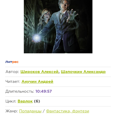
Автор:
Широков Алексей
,
Шапочкин Александр
Читает:
Анучин Андрей
Длительность:
10:49:57
Цикл:
Варлок
(6)
Жанр:
Попаданцы
/
Фантастика, фэнтези