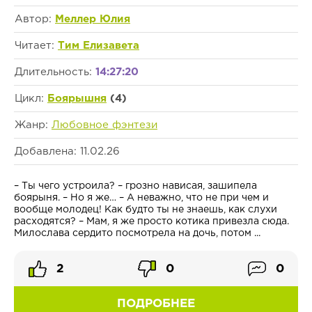
Автор:
Меллер Юлия
Читает:
Тим Елизавета
Длительность:
14:27:20
Цикл:
Боярышня
(4)
Жанр:
Любовное фэнтези
Добавлена: 11.02.26
– Ты чего устроила? – грозно нависая, зашипела
боярыня. – Но я же… – А неважно, что не при чем и
вообще молодец! Как будто ты не знаешь, как слухи
расходятся? – Мам, я же просто котика привезла сюда.
Милослава сердито посмотрела на дочь, потом ...
2
0
0
ПОДРОБНЕЕ