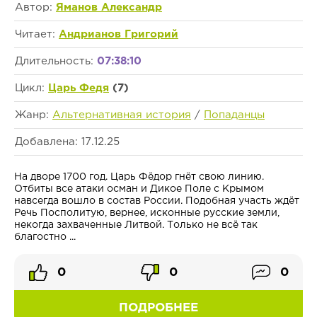
Автор:
Яманов Александр
Читает:
Андрианов Григорий
Длительность:
07:38:10
Цикл:
Царь Федя
(7)
Жанр:
Альтернативная история
/
Попаданцы
Добавлена: 17.12.25
На дворе 1700 год. Царь Фёдор гнёт свою линию.
Отбиты все атаки осман и Дикое Поле с Крымом
навсегда вошло в состав России. Подобная участь ждёт
Речь Посполитую, вернее, исконные русские земли,
некогда захваченные Литвой. Только не всё так
благостно ...
0
0
0
ПОДРОБНЕЕ