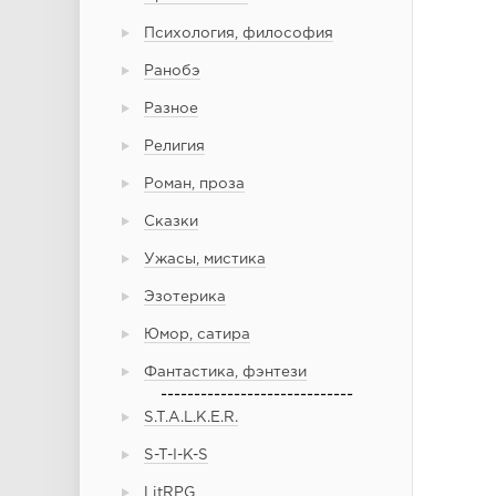
Психология, философия
Ранобэ
Разное
Религия
Роман, проза
Сказки
Ужасы, мистика
Эзотерика
Юмор, сатира
Фантастика, фэнтези
-----------------------------
S.T.A.L.K.E.R.
S-T-I-K-S
LitRPG