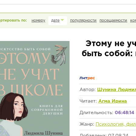
номеру
дате
популярности
посещаемости
ко
Этому не уч
быть собой:
Автор:
Шунина Людми
Читает:
Агма Ирина
Длительность:
06:48:14
Жанр:
Психология, фи
Добавлена: 07.08.24