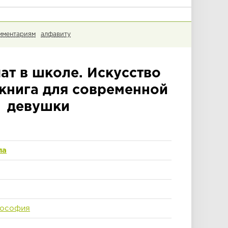
мментариям
алфавиту
ат в школе. Искусство
 книга для современной
девушки
ла
лософия