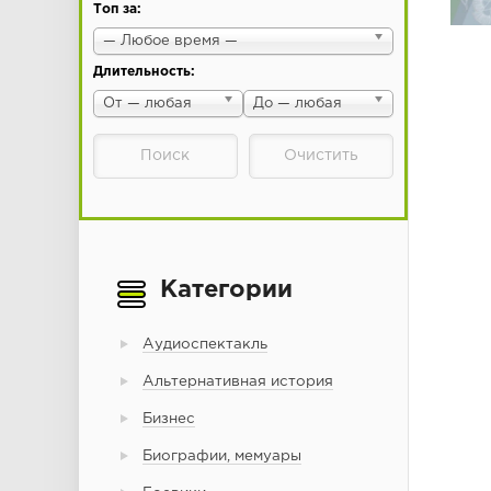
Топ за:
— Любое время —
Длительность:
От — любая
До — любая
Категории
Аудиоспектакль
Альтернативная история
Бизнес
Биографии, мемуары