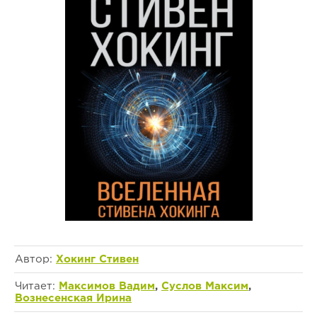
Автор:
Хокинг Стивен
Читает:
Максимов Вадим
,
Суслов Максим
,
Вознесенская Ирина