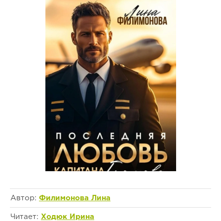
Автор:
Филимонова Лина
Читает:
Ходюк Ирина