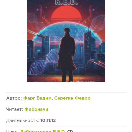
Автор:
Фарг Вадим
,
Серегин Федор
Читает:
Фибоначи
Длительность:
10:11:12
Цикл:
Лаборатория R.E.D.
(1)