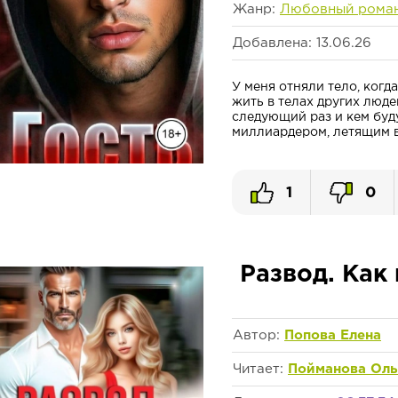
Жанр:
Любовный рома
Добавлена: 13.06.26
У меня отняли тело, когд
жить в телах других людей
следующий раз и кем буд
миллиардером, летящим в 
1
0
Развод. Как
Автор:
Попова Елена
Читает:
Пойманова Оль