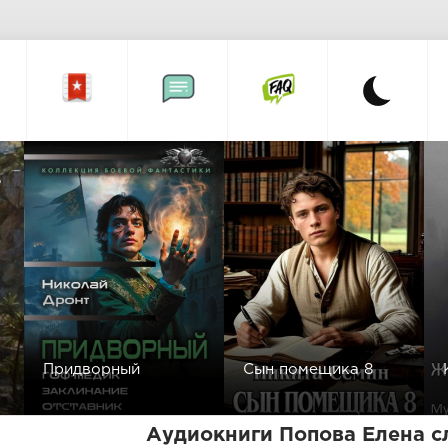
а
Придворный
Сын помещика 8
Аудиокниги Попова Елена с