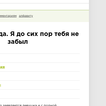
мментариям
алфавиту
а. Я до сих пор тебя не
забыл
рия
н
 заявляется девушка и с полной