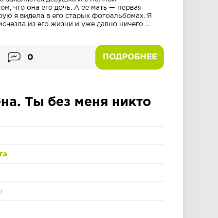
м, что она его дочь. А ее мать — первая
рую я видела в его старых фотоальбомах. Я
исчезла из его жизни и уже давно ничего ...
ПОДРОБНЕЕ
0
а. Ты без меня никто
га
н