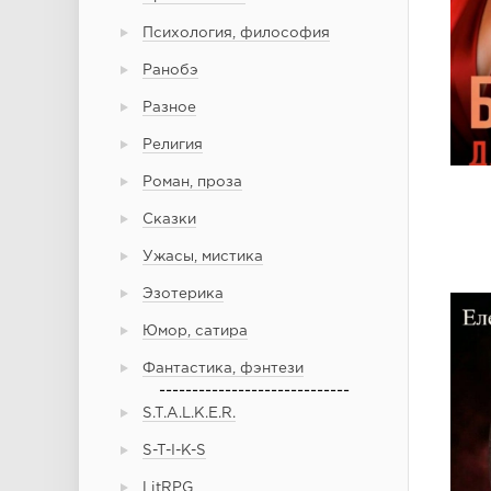
Психология, философия
Ранобэ
Разное
Религия
Роман, проза
Сказки
Ужасы, мистика
Эзотерика
Юмор, сатира
Фантастика, фэнтези
-----------------------------
S.T.A.L.K.E.R.
S-T-I-K-S
LitRPG