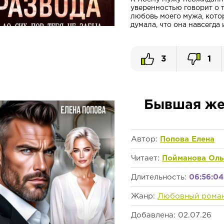
уверенностью говорит о то
любовь моего мужа, кото
думала, что она навсегда 
3
1
Бывшая жен
Автор:
Попова Елена
Читает:
Пойманова Оль
Длительность:
06:56:04
Жанр:
Любовный рома
Добавлена: 02.07.26