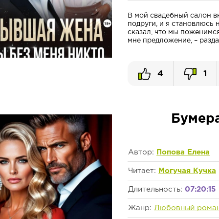
В мой свадебный салон в
подруги, и я становлюсь 
сказал, что мы поженимся
мне предложение, – разда
4
1
Бумера
Автор:
Попова Елена
Читает:
Могучая Кучка
Длительность:
07:20:15
Жанр:
Любовный рома