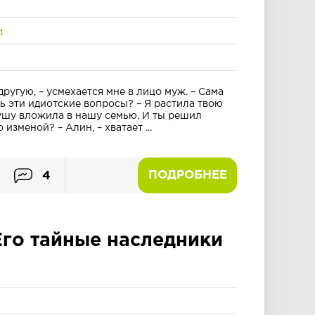
н
другую, – усмехается мне в лицо муж. – Сама
ть эти идиотские вопросы? – Я растила твою
душу вложила в нашу семью. И ты решил
 изменой? – Алин, – хватает ...
ПОДРОБНЕЕ
4
Его тайные наследники