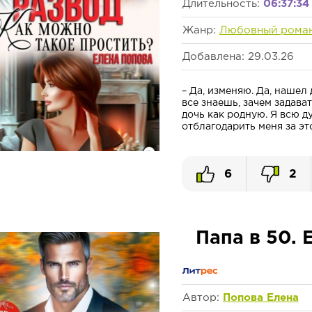
Длительность:
06:37:34
Жанр:
Любовный рома
Добавлена: 29.03.26
– Да, изменяю. Да, нашел 
все знаешь, зачем задава
дочь как родную. Я всю 
отблагодарить меня за это
6
2
Папа в 50. 
Автор:
Попова Елена