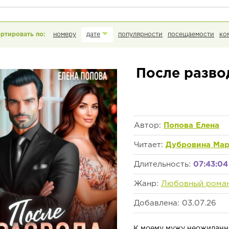
номеру
дате
популярности
посещаемости
ко
После развод
Автор:
Попова Елена
Читает:
Дубровина Ма
Длительность:
07:43:04
Жанр:
Любовный рома
Добавлена: 03.07.26
К моему мужу неожиданно