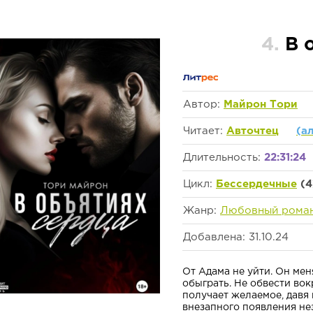
4.
В 
Автор:
Майрон Тори
Читает:
Авточтец
(а
Длительность:
22:31:24
Цикл:
Бессердечные
(4
Жанр:
Любовный рома
Добавлена: 31.10.24
От Адама не уйти. Он меня
обыграть. Не обвести вок
получает желаемое, давя 
внезапного появления нез