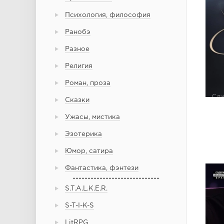
Психология, философия
Ранобэ
Разное
Религия
Роман, проза
Сказки
Ужасы, мистика
Эзотерика
Юмор, сатира
Фантастика, фэнтези
-----------------------------
S.T.A.L.K.E.R.
S-T-I-K-S
LitRPG