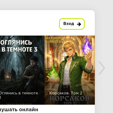
Вход
Оглянись в темноте
Корсаков. Том 2
Ангел 
3
сково
лушать онлайн