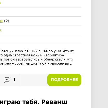
а
ши
(2)
н
ботаник, влюблённый в неё по уши. Что их
то одна страстная ночь и неприятное
ь лет они встретились и обнаружили, что
ь она – серая мышка, а он – уверенный ...
ПОДРОБНЕЕ
1
играю тебя. Реванш