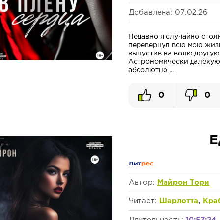
Добавлена: 07.02.26
Недавно я случайно стол
перевернул всю мою жизнь
выпустив на волю другую
Астрономически далёкую
абсолютно ...
0
0
Е
Автор:
Майрон Тори
Читает:
Шарлотта
,
Кра
Длительность:
10:57:24