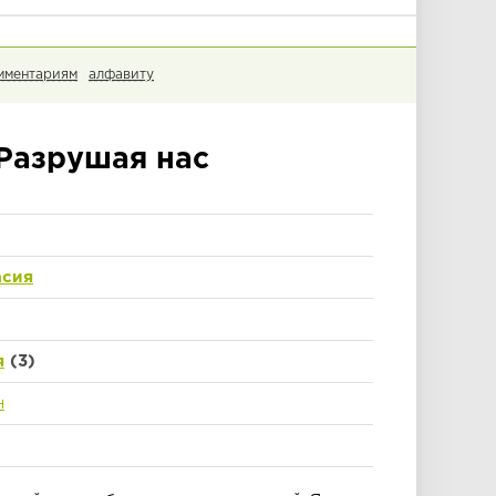
мментариям
алфавиту
Разрушая нас
асия
я
(3)
н