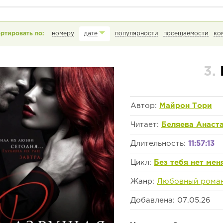
номеру
дате
популярности
посещаемости
ко
3.
Автор:
Майрон Тори
Читает:
Беляева Анаст
Длительность:
11:57:13
Цикл:
Без тебя нет мен
Жанр:
Любовный рома
Добавлена: 07.05.26