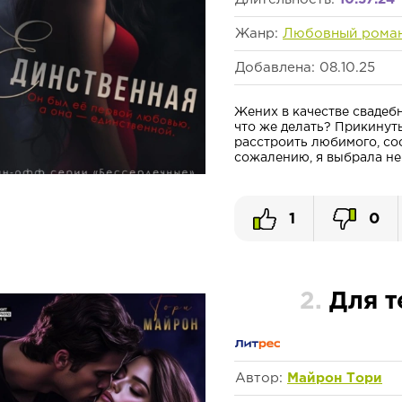
Жанр:
Любовный рома
Добавлена: 08.10.25
Жених в качестве свадеб
что же делать? Прикинут
расстроить любимого, со
сожалению, я выбрала непр
1
0
2.
Для т
Автор:
Майрон Тори