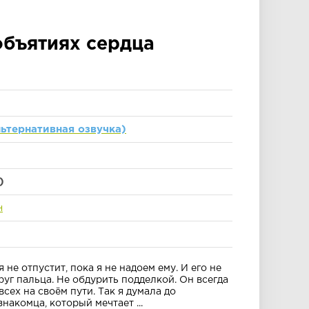
объятиях сердца
льтернативная озвучка)
)
н
 не отпустит, пока я не надоем ему. И его не
руг пальца. Не обдурить подделкой. Он всегда
всех на своём пути. Так я думала до
накомца, который мечтает ...