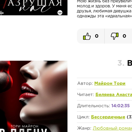
Мою жизнь без преувелич
молод и здоров. У меня ес
друзья, любимая девушка
однажды эта «идеальная» 
0
0
3.
В
Автор:
Майрон Тори
Читает:
Беляева Анаст
Длительность:
14:02:35
Цикл:
Бессердечные
(3
Жанр:
Любовный рома