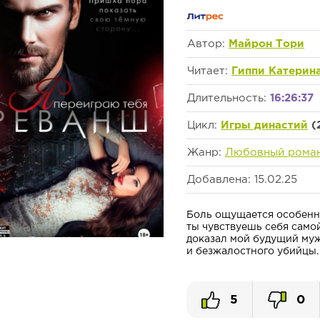
Автор:
Майрон Тори
Читает:
Гиппи Катерин
Длительность:
16:26:37
Цикл:
Игры династий
(
Жанр:
Любовный рома
Добавлена: 15.02.25
Боль ощущается особенно
ты чувствуешь себя самой
доказал мой будущий муж
и безжалостного убийцы. О
5
0