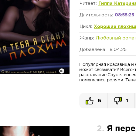
Читает:
Гиппи Катерин
Длительность:
08:55:25
Цикл:
Хорошие плохи
Жанр:
Любовный рома
Добавлена: 18.04.25
Популярная красавица и 
может связывать? Всего-
расставание.Спустя восем
поменялись ролями. Тепер
6
1
2.
Я пере