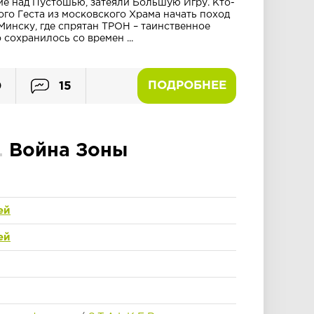
е над Пустошью, затеяли Большую Игру. Кто-
го Геста из московского Храма начать поход
инску, где спрятан ТРОН – таинственное
 сохранилось со времен ...
ПОДРОБНЕЕ
0
15
.
Война Зоны
ей
ей