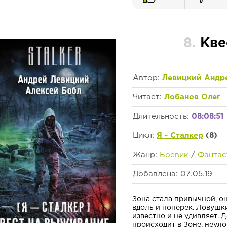
8.
Кве
Автор:
Левицкий Андр
Читает:
Лобанов Олег
Длительность:
08:08:51
Цикл:
Я - Сталкер
(8)
Жанр:
Боевик
/
Фантас
Добавлена: 07.05.19
Зона стала привычной, о
вдоль и поперек. Ловушки
известно и не удивляет. 
происходит в Зоне, неулов