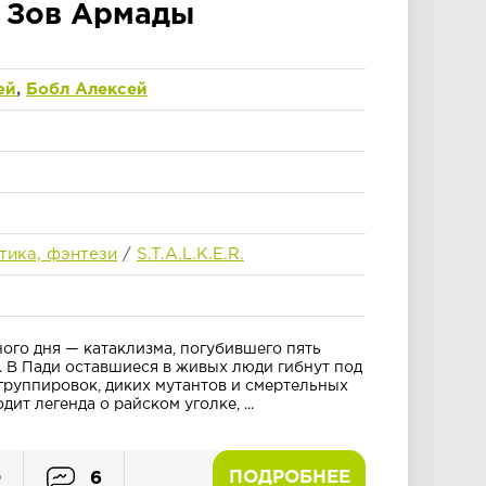
.
Зов Армады
ей
,
Бобл Алексей
тика, фэнтези
/
S.T.A.L.K.E.R.
ого дня — катаклизма, погубившего пять
 В Пади оставшиеся в живых люди гибнут под
руппировок, диких мутантов и смертельных
дит легенда о райском уголке, ...
ПОДРОБНЕЕ
0
6