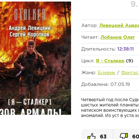
9
Автор:
Левицкий Андр
Читает:
Лобанов Олег
Длительность:
12:38:11
Цикл:
Я - Сталкер
(9)
Жанр:
Боевик
/
Фантас
Добавлена: 07.05.19
Четвертый год после Судн
шестых жителей планеты.
натиском воинствующих г
аномалий. Из уст в уста хо
63
6