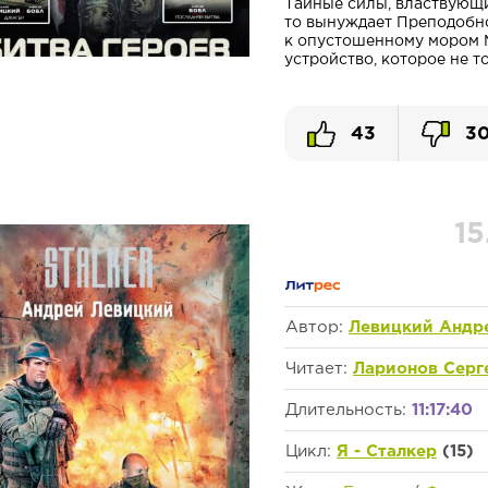
Тайные силы, властвующи
то вынуждает Преподобно
к опустошенному мором М
устройство, которое не то
43
3
15
Автор:
Левицкий Андр
Читает:
Ларионов Серг
Длительность:
11:17:40
Цикл:
Я - Сталкер
(15)