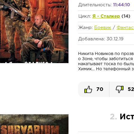
Длительность:
11:44:10
Цикл:
Я - Сталкер
(14)
Жанр:
Боевик
/
Фантас
Добавлена: 30.12.19
Никита Новиков по проз
о Зоне, чтобы заботиться 
накатывает тоска по был
Химик… Но телефонный зво
70
5
2.
Ис