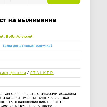
ст на выживание
ей
,
Бобл Алексей
(альтернативная озвучка)
тика, фэнтези
/
S.T.A.L.K.E.R.
на давно исследована сталкерами, исхожена
, аномалии, мутанты, группировки… все
Достигнуто равновесие сил. Но что-то
имо меняется. Егора Атилова, ...