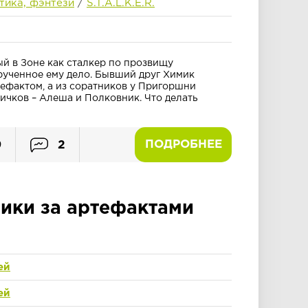
тика, фэнтези
/
S.T.A.L.K.E.R.
ый в Зоне как сталкер по прозвищу
ученное ему дело. Бывший друг Химик
ефактом, а из соратников у Пригоршни
ичков – Алеша и Полковник. Что делать
ПОДРОБНЕЕ
9
2
ики за артефактами
ей
ей