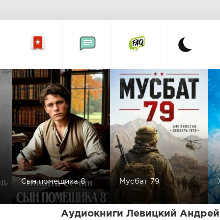
Сын помещика 8
Мусбат 79
Аудиокниги Левицкий Андрей