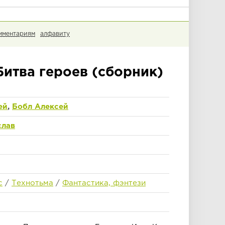
мментариям
алфавиту
Битва героев (сборник)
ей
,
Бобл Алексей
слав
с
/
Технотьма
/
Фантастика, фэнтези