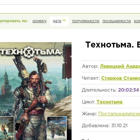
номеру
дате
популярности
посещаемости
ко
Технотьма. 
Автор:
Левицкий Андр
Читает:
Старков Стани
Длительность:
20:02:34
Цикл:
Технотьма
Жанр:
Постапокалипси
Добавлена: 31.10.21