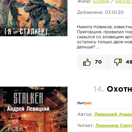
Жанр:
Боевик
/
Фантас
Добавлена: 03.01.20
Никита Новиков, известн
Пригоршня, провалил пор
скрылся со зловещим арт
остались только двое нов
дальше? ...
70
4
14.
Охотн
Автор:
Левицкий Андр
Читает:
Ларионов Серг