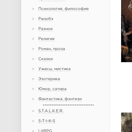
Психология, философия
Ранобэ
Разное
Религия
Роман, проза
Сказки
Ужасы, мистика
Эзотерика
Юмор, сатира
Фантастика, фэнтези
-----------------------------
S.T.A.L.K.E.R.
S-T-I-K-S
LitRPG