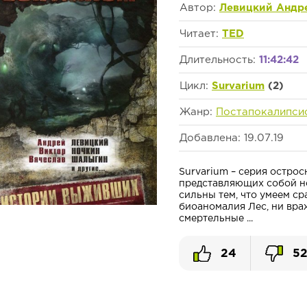
Автор:
Левицкий Андр
Читает:
TED
Длительность:
11:42:42
Цикл:
Survarium
(2)
Жанр:
Постапокалипси
Добавлена: 19.07.19
Survarium – серия остро
представляющих собой н
сильны тем, что умеем с
биоаномалия Лес, ни вра
смертельные ...
24
5