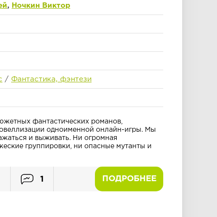
ей
,
Ночкин Виктор
с
/
Фантастика, фэнтези
сюжетных фантастических романов,
овеллизации одноименной онлайн-игры. Мы
ражаться и выживать. Ни огромная
жеские группировки, ни опасные мутанты и
ПОДРОБНЕЕ
2
1