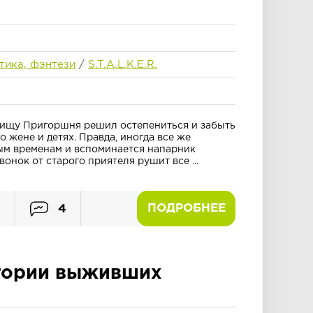
тика, фэнтези
/
S.T.A.L.K.E.R.
вищу Пригоршня решил остепениться и забыть
о жене и детях. Правда, иногда все же
ым временам и вспоминается напарник
нок от старого приятеля рушит все ...
ПОДРОБНЕЕ
2
4
тории выживших