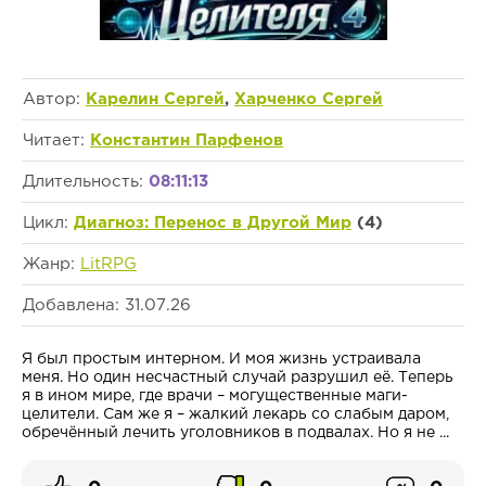
Автор:
Карелин Сергей
,
Харченко Сергей
Читает:
Константин Парфенов
Длительность:
08:11:13
Цикл:
Диагноз: Перенос в Другой Мир
(4)
Жанр:
LitRPG
Добавлена: 31.07.26
Я был простым интерном. И моя жизнь устраивала
меня. Но один несчастный случай разрушил её. Теперь
я в ином мире, где врачи – могущественные маги-
целители. Сам же я – жалкий лекарь со слабым даром,
обречённый лечить уголовников в подвалах. Но я не ...