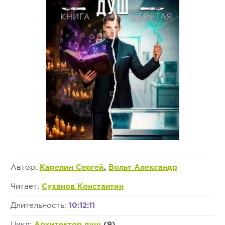
Автор:
Карелин Сергей
,
Вольт Александр
Читает:
Суханов Константин
Длительность:
10:12:11
Цикл:
Архитектор душ
(9)