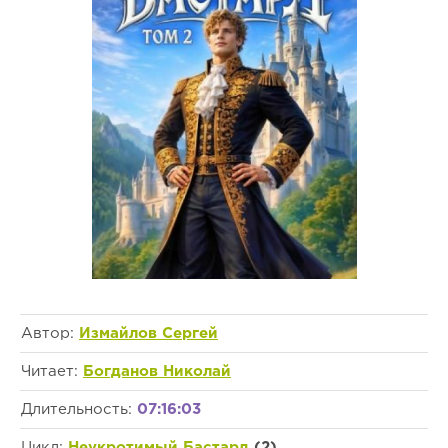
Автор:
Измайлов Сергей
Читает:
Богданов Николай
Длительность:
07:16:03
Цикл:
Неукротимый Бастард
(2)