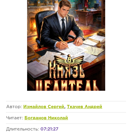
Автор:
Измайлов Сергей
,
Ткачев Андрей
Читает:
Богданов Николай
Длительность:
07:21:27