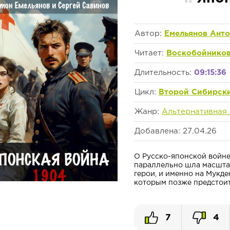
Автор:
Емельянов Анто
Читает:
Воскобойников
Длительность:
09:15:36
Цикл:
Второй Сибирск
Жанр:
Альтернативная
Добавлена: 27.04.26
О Русско-японской войне
параллельно шла масштаб
герои, и именно на Мукд
которым позже предстоит 
7
4