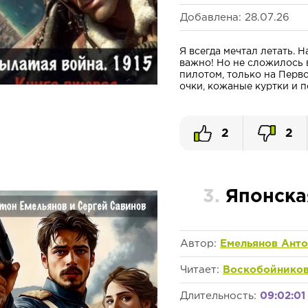
Добавлена: 28.07.26
Я всегда мечтал летать. Н
важно! Но не сложилось в
пилотом, только на Перв
очки, кожаные куртки и п
2
2
3.
Японска
Автор:
Емельянов Анто
Читает:
Воскобойников
Длительность:
09:02:01