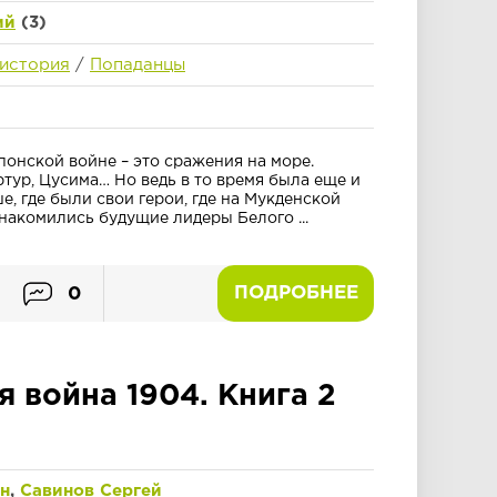
ий
(3)
 история
/
Попаданцы
понской войне – это сражения на море.
тур, Цусима… Но ведь в то время была еще и
, где были свои герои, где на Мукденской
накомились будущие лидеры Белого ...
ПОДРОБНЕЕ
0
я война 1904. Книга 2
н
,
Савинов Сергей