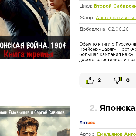
Цикл:
Второй Сибирск
Жанр:
Альтернативная
Добавлена: 02.06.26
Обычно книги о Русско-я
Крейсер «Варяг», Порт-Ар
большая кампания на суше
дороге встретились и поз
2
0
2.
Японска
Автор:
Емельянов Анто