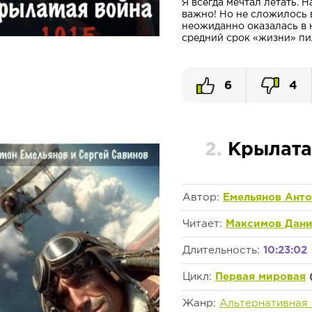
Я всегда мечтал летать. Н
важно! Но не сложилось 
неожиданно оказалась в н
средний срок «жизни» пил
6
4
2.
Крылатая
Автор:
Емельянов Анто
Читает:
Максимов Дани
Длительность:
10:23:02
Цикл:
Первая мировая
Жанр:
Альтернативная