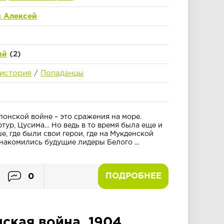
 Алексей
ий
(2)
 история
/
Попаданцы
понской войне – это сражения на море.
тур, Цусима… Но ведь в то время была еще и
, где были свои герои, где на Мукденской
накомились будущие лидеры Белого ...
ПОДРОБНЕЕ
0
ская война. 1904