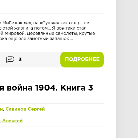
а МиГе как дед, на «Сушке» как отец – не
 этой жизни, а потом… Я все-таки стал
ой Мировой. Деревянные самолеты, крутые
ока еще еле заметный запашок ...
ПОДРОБНЕЕ
3
я война 1904. Книга 3
н
,
Савинов Сергей
 Алексей