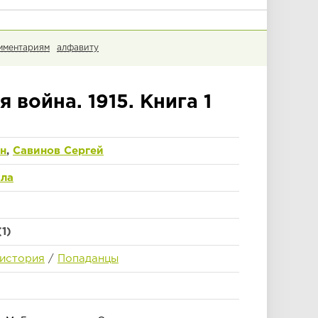
мментариям
алфавиту
 война. 1915. Книга 1
н
,
Савинов Сергей
ла
(1)
 история
/
Попаданцы