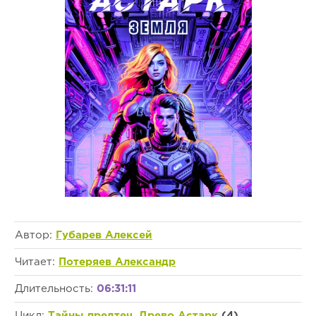
Автор:
Губарев Алексей
Читает:
Потеряев Александр
Длительность:
06:31:11
Цикл:
Тайны предтеч. Древо Астарк
(4)