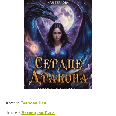
Автор:
Геярова Ная
Читает:
Ветлицкая Лина