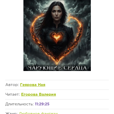
Автор:
Геярова Ная
Читает:
Егорова Валерия
Длительность:
11:29:25
Жанр:
Любовное фэнтези