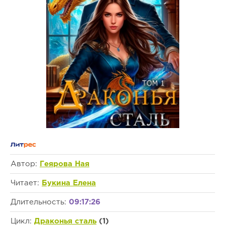
Автор:
Геярова Ная
Читает:
Букина Елена
Длительность:
09:17:26
Цикл:
Драконья сталь
(1)