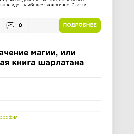
котором воздействие мягких позитивных
ьное идет наиболее экологично. Сказки -
ПОДРОБНЕЕ
0
ачение магии, или
ая книга шарлатана
лософия