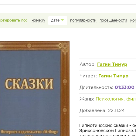
номеру
дате
популярности
посещаемости
ко
Автор:
Гагин Тимур
Читает:
Гагин Тимур
Длительность:
01:33:00
Жанр:
Психология, фи
Добавлена: 22.11.24
Гипнотические сказки - 
Эриксоновском Гипнозе. 