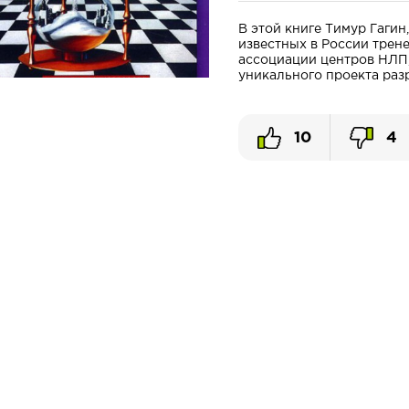
В этой книге Тимур Гаги
известных в России трен
ассоциации центров НЛП,
уникального проекта разр
10
4