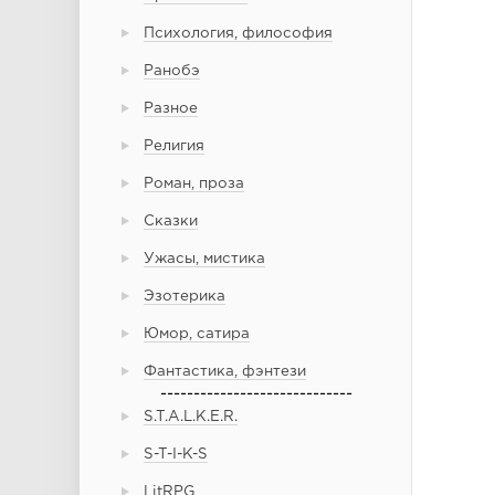
Психология, философия
Ранобэ
Разное
Религия
Роман, проза
Сказки
Ужасы, мистика
Эзотерика
Юмор, сатира
Фантастика, фэнтези
-----------------------------
S.T.A.L.K.E.R.
S-T-I-K-S
LitRPG