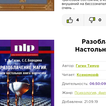
трансовое состояние, в 
внушений на бессознател
очень ...
4
0
Разобл
Настольн
Автор:
Гагин Тимур
Читает:
Ксеноморф
Длительность:
06:50:09
Жанр:
Психология, фи
Добавлена: 21.09.19