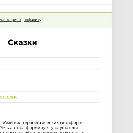
мментариям
алфавиту
Сказки
лософия
особый вид терапевтических метафор в
Речь автора формирует у слушателя