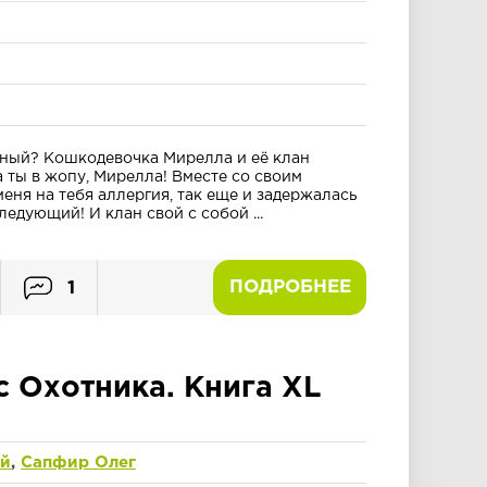
ажный? Кошкодевочка Мирелла и её клан
ты в жопу, Мирелла! Вместе со своим
меня на тебя аллергия, так еще и задержалась
ледующий! И клан свой с собой ...
ПОДРОБНЕЕ
1
с Охотника. Книга XL
ий
,
Сапфир Олег