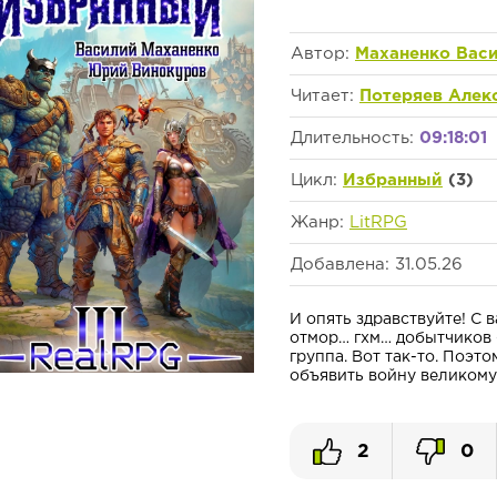
Автор:
Маханенко Вас
Читает:
Потеряев Алек
Длительность:
09:18:01
Цикл:
Избранный
(3)
Жанр:
LitRPG
Добавлена: 31.05.26
И опять здравствуйте! С 
отмор… гхм… добытчиков 
группа. Вот так-то. Поэт
объявить войну великому к
2
0