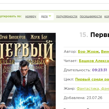
номеру
дате
популярности
посещаемости
ко
15.
Перв
Автор:
Бор Жорж
,
Вин
Читает:
Башков Алекс
Длительность:
09:23:31
Цикл:
Первый среди р
Жанр:
Фантастика, фэн
Добавлена: 23.07.26