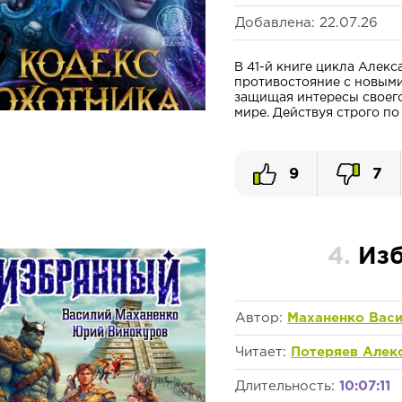
Добавлена: 22.07.26
В 41-й книге цикла Алек
противостояние с новыми
защищая интересы своего
мире. Действуя строго по
9
7
4.
Изб
Автор:
Маханенко Вас
Читает:
Потеряев Алек
Длительность:
10:07:11