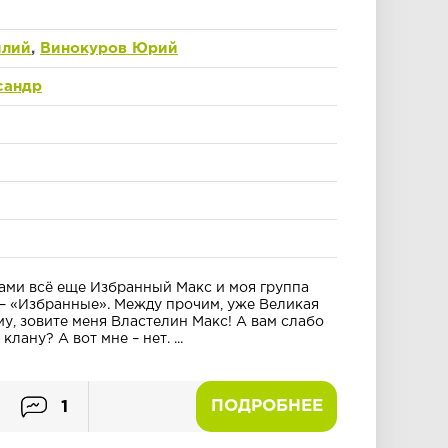
илий
,
Винокуров Юрий
сандр
вами всё еще Избранный Макс и моя группа
– «Избранные». Между прочим, уже Великая
ому, зовите меня Властелин Макс! А вам слабо
лану? А вот мне – нет. ...
ПОДРОБНЕЕ
1