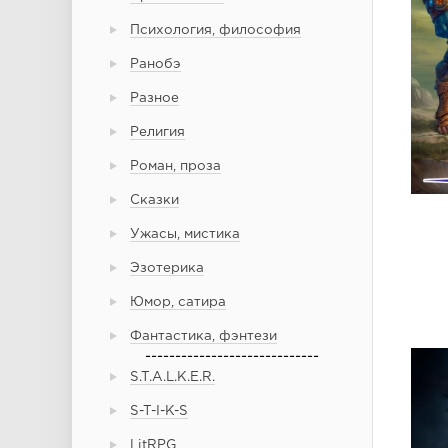
Психология, философия
Ранобэ
Разное
Религия
Роман, проза
Сказки
Ужасы, мистика
Эзотерика
Юмор, сатира
Фантастика, фэнтези
-----------------------------
S.T.A.L.K.E.R.
S-T-I-K-S
LitRPG