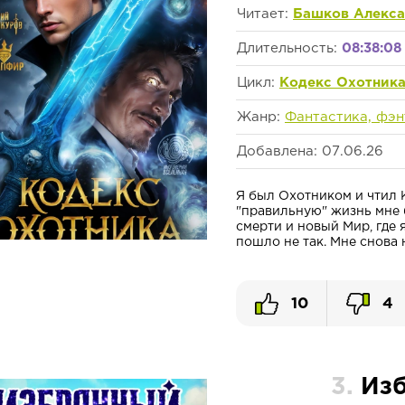
Читает:
Башков Алекс
Длительность:
08:38:08
Цикл:
Кодекс Охотник
Жанр:
Фантастика, фэн
Добавлена: 07.06.26
Я был Охотником и чтил К
"правильную" жизнь мне 
смерти и новый Мир, где 
пошло не так. Мне снова н
10
4
3.
Изб