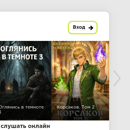
Вход
Оглянись в темноте
Корсаков. Том 2
Ангел 
3
сково
слушать онлайн