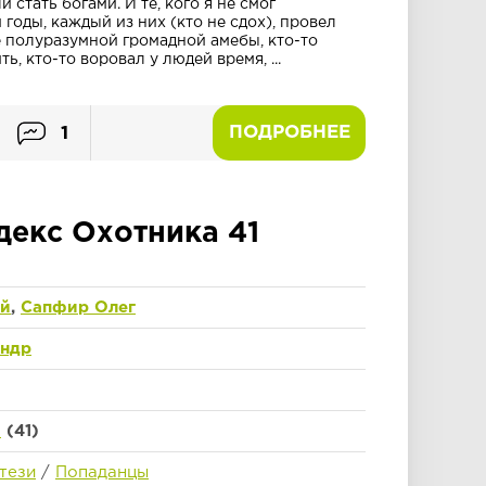
 стать богами. И те, кого я не смог
 годы, каждый из них (кто не сдох), провел
е полуразумной громадной амебы, кто-то
, кто-то воровал у людей время, ...
ПОДРОБНЕЕ
1
декс Охотника 41
ий
,
Сапфир Олег
андр
а
(41)
тези
/
Попаданцы