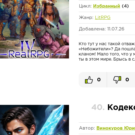
Цикл:
Избранный
(4)
Жанр:
LitRPG
Добавлена: 11.07.26
Кто тут у нас такой отв
«Небожители»? Да пошла 
кланом! Мало того, что у 
ты в этом мире. Брысь в с
0
0
40.
Кодек
Автор:
Винокуров Юр