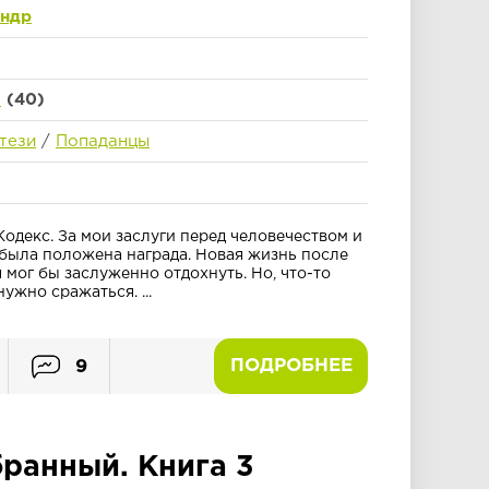
андр
а
(40)
тези
/
Попаданцы
одекс. За мои заслуги перед человечеством и
была положена награда. Новая жизнь после
я мог бы заслуженно отдохнуть. Но, что-то
ужно сражаться. ...
ПОДРОБНЕЕ
9
ранный. Книга 3