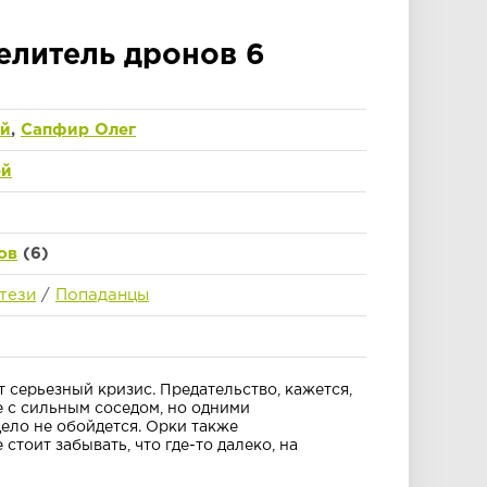
елитель дронов 6
ий
,
Сапфир Олег
ей
ов
(6)
тези
/
Попаданцы
т серьезный кризис. Предательство, кажется,
 с сильным соседом, но одними
ело не обойдется. Орки также
 стоит забывать, что где-то далеко, на