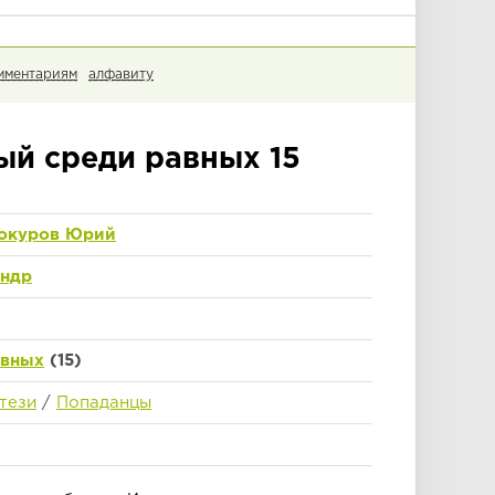
мментариям
алфавиту
ый среди равных 15
окуров Юрий
андр
авных
(15)
тези
/
Попаданцы