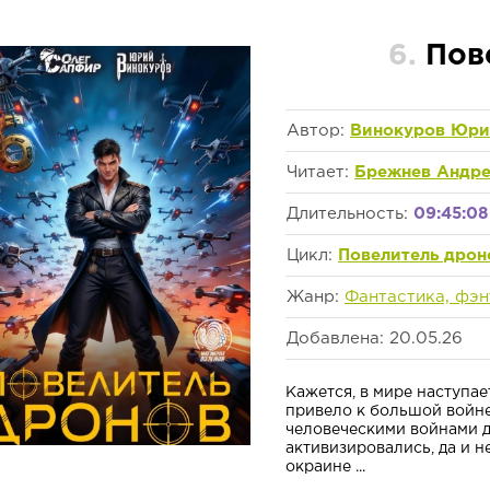
6.
Пов
Автор:
Винокуров Юр
Читает:
Брежнев Андр
Длительность:
09:45:08
Цикл:
Повелитель дрон
Жанр:
Фантастика, фэн
Добавлена: 20.05.26
Кажется, в мире наступае
привело к большой войне
человеческими войнами д
активизировались, да и не
окраине ...