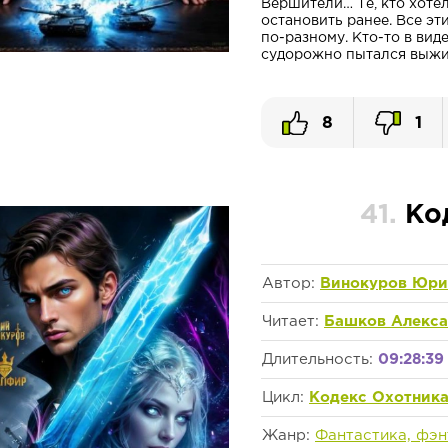
Вершители… Те, кто хотели
остановить ранее. Все эти
по-разному. Кто-то в вид
судорожно пытался выжить
8
1
41.
Ко
Автор:
Винокуров Юр
Читает:
Башков Алекс
Длительность:
09:28:39
Цикл:
Кодекс Охотник
Жанр:
Фантастика, фэн