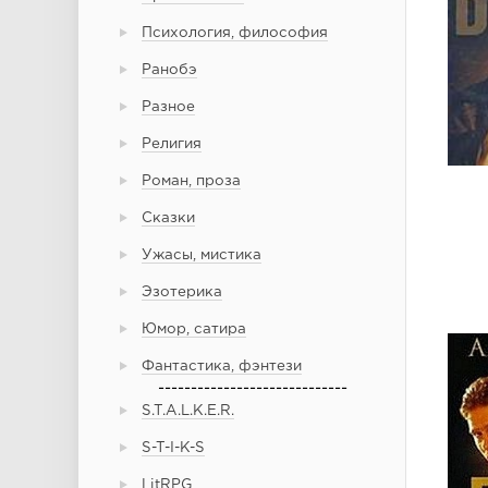
Психология, философия
Ранобэ
Разное
Религия
Роман, проза
Сказки
Ужасы, мистика
Эзотерика
Юмор, сатира
Фантастика, фэнтези
-----------------------------
S.T.A.L.K.E.R.
S-T-I-K-S
LitRPG