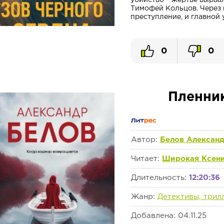
убийство – жертве вырвал
Тимофей Кольцов. Через 
преступление, и главной у
0
0
Пленни
Автор:
Белов Алексан
Читает:
Широкая Ксен
Длительность:
12:20:36
Жанр:
Детективы, трил
Добавлена: 04.11.25