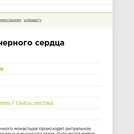
мментариям
алфавиту
черного сердца
др
леры
/
Ужасы, мистика
инного монастыря происходит ритуальное