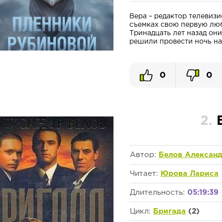
Вера – редактор телевизи
съемках свою первую любо
Тринадцать лет назад он
решили провести ночь на 
0
0
2.
Автор:
Белов Алексан
Читает:
Юрова Лариса
Длительность:
05:19:39
Цикл:
Бригада
(2)