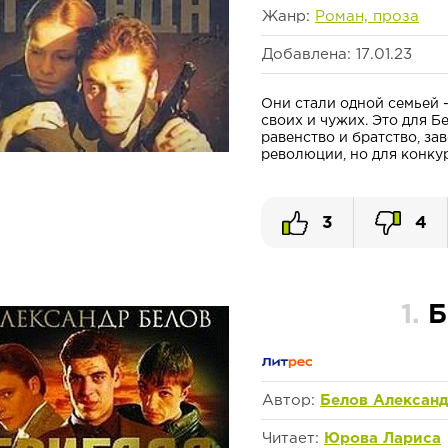
Жанр:
Роман, проза
Добавлена: 17.01.23
Они стали одной семьей -
своих и чужих. Это для Б
равенство и братство, з
революции, но для конкуре
3
4
1.
Б
Автор:
Белов Алексан
Читает:
Юрова Лариса