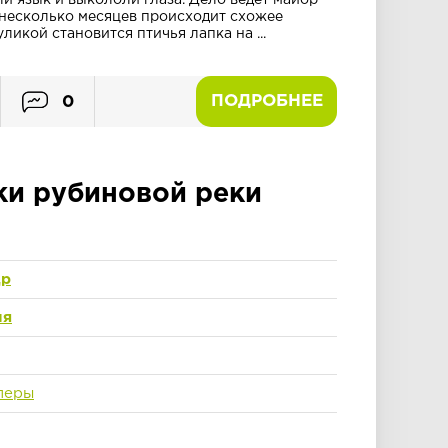
и язык и выкололи глаза. Дело ведет майор
несколько месяцев происходит схожее
ликой становится птичья лапка на ...
ПОДРОБНЕЕ
0
ки рубиновой реки
др
ия
леры