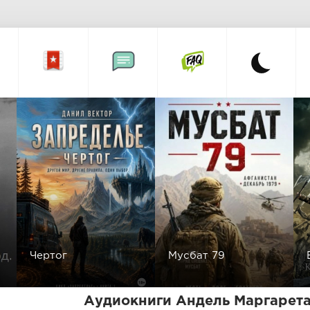
Чертог
Мусбат 79
Аудиокниги Андель Маргарета