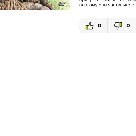
прячут от зноя летом, да
поэтому они частенько ст
0
0