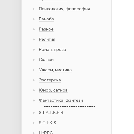
Психология, философия
Ранобэ
Разное
Религия
Роман, проза
Сказки
Ужасы, мистика
Эзотерика
Юмор, сатира
Фантастика, фэнтези
-----------------------------
S.T.A.L.K.E.R.
S-T-I-K-S
LitRPG