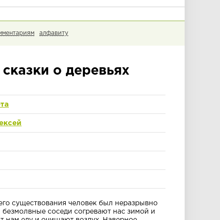
мментариям
алфавиту
сказки о деревьях
та
ексей
его существования человек был неразрывно
и безмолвные соседи согревают нас зимой и