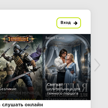
Вход
Светлая
Безликие
целительница для
Анали
темного герцога
 слушать онлайн