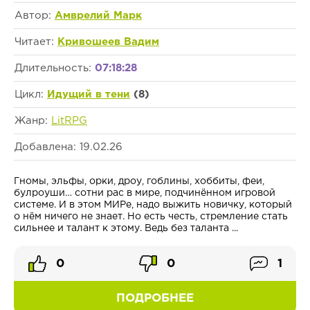
Автор:
Амврелий Марк
Читает:
Кривошеев Вадим
Длительность:
07:18:28
Цикл:
Идущий в тени
(8)
Жанр:
LitRPG
Добавлена: 19.02.26
Гномы, эльфы, орки, дроу, гоблины, хоббиты, феи,
булроуши… сотни рас в мире, подчинённом игровой
системе. И в этом МИРе, надо выжить новичку, который
о нём ничего не знает. Но есть честь, стремление стать
сильнее и талант к этому. Ведь без таланта ...
0
0
1
ПОДРОБНЕЕ