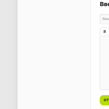
Вв
Пол
ОТ