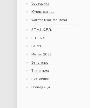
Эзотерика
Юмор, сатира
Фантастика, фэнтези
-----------------------------
S.T.A.L.K.E.R.
S-T-I-K-S
LitRPG
Метро 2033
Этногенез
Технотьма
EVE online
Попаданцы