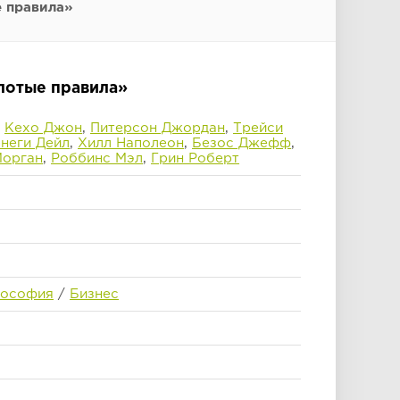
 правила»
лотые правила»
,
Кехо Джон
,
Питерсон Джордан
,
Трейси
неги Дейл
,
Хилл Наполеон
,
Безос Джефф
,
Морган
,
Роббинс Мэл
,
Грин Роберт
лософия
/
Бизнес