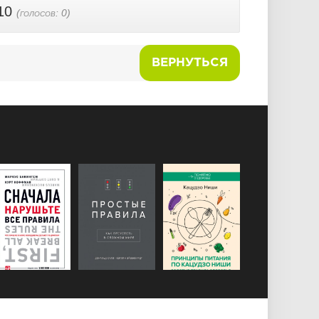
10
(голосов:
0
)
доверяй интуиции
ВЕРНУТЬСЯ
евосходи мастера
игру
 других, а не своих
а
е
рушает всё
воё призвание - без него всё остальное бессмысленно
афора