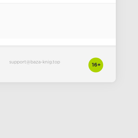
ти над собой
сть
льность такой, какая она есть - не желай, чтобы было иначе
ях
жизни
support@baza-knig.top
аже если больно
16+
аемое с действительным - факты важнее надежд
зрения
ьных - не все мнения равны
ь ошибаться
з → план - действие
орошо, если ты учишься на них
знания