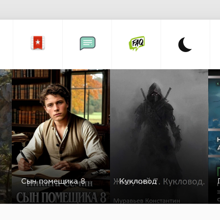
а
Сын помещика 8
Кукловод