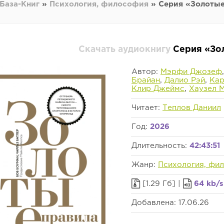
База-Книг
»
Психология, философия
» Серия «Золотые
Скачать аудиокнигу
Серия «Зо
Автор:
Мэрфи Джозеф
Брайан
,
Далио Рэй
,
Кар
Клир Джеймс
,
Хаузел 
Читает:
Теплов Даниил
Год:
2026
Длительность:
42:43:51
Жанр:
Психология, фи
[1.29 Гб] |
64 kb/s
Добавлена: 17.06.26