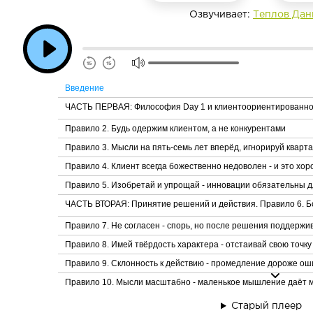
Озвучивает:
Теплов Дан
Введение
ЧАСТЬ ПЕРВАЯ: Философия Day 1 и клиентоориентированност
Правило 2. Будь одержим клиентом, а не конкурентами
Правило 3. Мысли на пять-семь лет вперёд, игнорируй кварт
Правило 4. Клиент всегда божественно недоволен - и это хо
Правило 5. Изобретай и упрощай - инновации обязательны 
ЧАСТЬ ВТОРАЯ: Принятие решений и действия. Правило 6. Б
Правило 7. Не согласен - спорь, но после решения поддерж
Правило 8. Имей твёрдость характера - отстаивай свою точку
Правило 9. Склонность к действию - промедление дороже ош
Правило 10. Мысли масштабно - маленькое мышление даёт 
ЧАСТЬ ТРЕТЬЯ: Люди и культура. Правило 11. Нанимай люде
Старый плеер