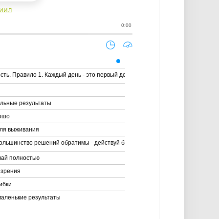
иил
0:00
ь. Правило 1. Каждый день - это первый день, сохраняй энергию стартапа
альные результаты
рошо
для выживания
ольшинство решений обратимы - действуй быстро с семьюдесятью
ивай полностью
 зрения
ибки
маленькие результаты
й лучше себя - каждый найм поднимает планку