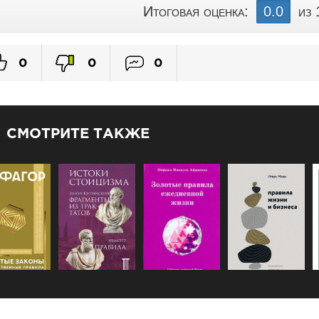
Правило 28. Строй платформы, а не просто продукты
Итоговая оценка:
0.0
из 
Правило 29. Используй данные, но не становись их рабом - 
Правило 30. Работай усердно, веселись, пиши историю
0
0
0
ЗАКЛЮЧЕНИЕ
Введение
Часть первая. Власть и стратегия. Правило 1: Никогда не пр
Правило 2: Будь непредсказуемым - это твой щит
СМОТРИТЕ ТАКЖЕ
Правило 3: Концентрируй силы в одной точке
Правило 4: Контролируй информацию - и ты контролируешь 
Правило 5: Избегай ненужных врагов
Часть вторая. Игра и влияние. Правило 6: Играй на интересах
Правило 7: Создавай видимость - реальность всегда вторичн
Правило 8: Апеллируй к эмоциям, а не к логике
Правило 9: Создавай дефицит - редкость порождает желани
Правило 10: Медленно строй напряжение - поспешность раз
Часть третья. Мастерство и призвание. Правило 11: Найди с
Правило 12: Мастерство требует 10 000 часов - и это не мет