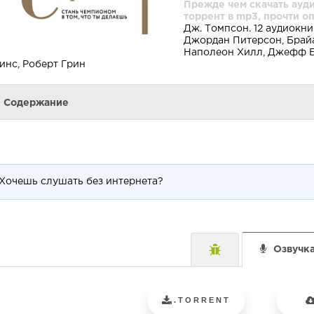
Прежде чем скачать ауд
торрент в mp3, прочти о
Дж. Томпсон. 12 аудиокн
Джордан Питерсон, Брайа
Наполеон Хилл, Джефф Бе
инс, Роберт Грин
Содержание
Хочешь слушать без интернета?
Озвучк
.TORRENT