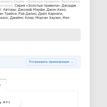
иокнигу Серия «Золотые правила» бесплатно
писание:
Серия «Золотые правила». Джордж
иг. Авторы: Джозеф Мэрфи, Джон Кехо,
н Трейси, Рэй Далио, Дейл Карнеги,
зос, Джеймс Клир, Морган Хаузел, Мэл
Установить приложение →
а
.MP3