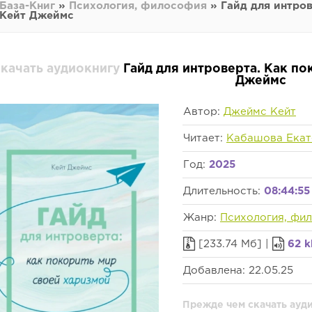
База-Книг
»
Психология, философия
» Гайд для интров
Кейт Джеймс
качать аудиокнигу
Гайд для интроверта. Как по
Джеймс
Автор:
Джеймс Кейт
Читает:
Кабашова Екат
Год:
2025
Длительность:
08:44:55
Жанр:
Психология, фи
[233.74 Мб] |
62 k
Добавлена: 22.05.25
Прежде чем скачать ауди