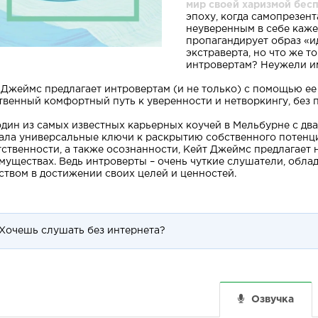
мир своей харизмой бесп
эпоху, когда самопрезен
неуверенным в себе каж
пропагандирует образ «и
экстраверта, но что же т
интровертам? Неужели им
 Джеймс предлагает интровертам (и не только) с помощью ее 
твенный комфортный путь к уверенности и нетворкингу, без п
один из самых известных карьерных коучей в Мельбурне с два
ала универсальные ключи к раскрытию собственного потенци
тственности, а также осознанности, Кейт Джеймс предлагает н
муществах. Ведь интроверты – очень чуткие слушатели, обл
ством в достижении своих целей и ценностей.
Хочешь слушать без интернета?
Озвучка