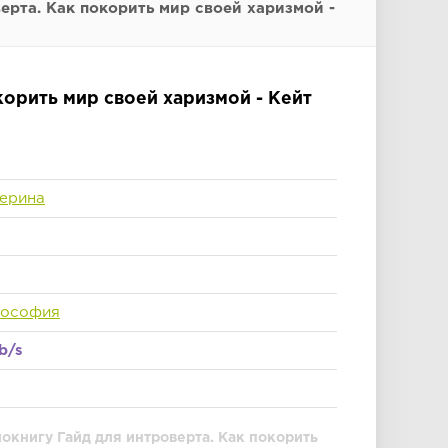
ерта. Как покорить мир своей харизмой -
корить мир своей харизмой - Кейт
ерина
лософия
b/s
окнигу Гайд для интроверта. Как покорить