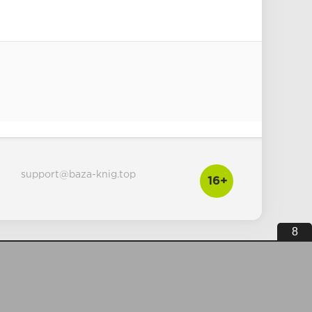
support@baza-knig.top
16+
7