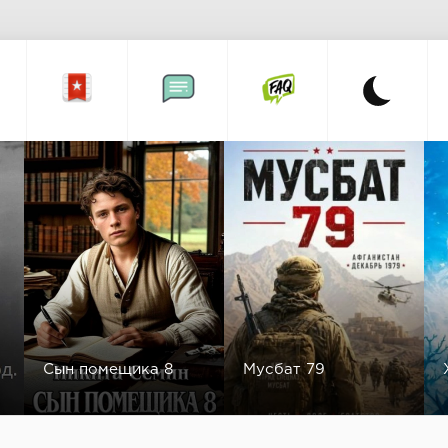
Сын помещика 8
Мусбат 79