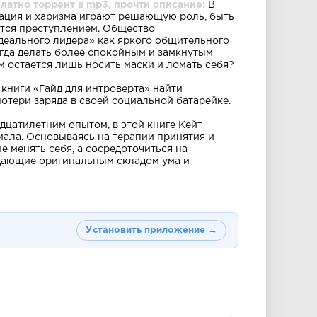
латно торрент в mp3, прочти описание:
В
тация и харизма играют решающую роль, быть
ется преступлением. Общество
деального лидера» как яркого общительного
огда делать более спокойным и замкнутым
 остается лишь носить маски и ломать себя?
книги «Гайд для интроверта» найти
отери заряда в своей социальной батарейке.
дцатилетним опытом, в этой книге Кейт
ала. Основываясь на терапии принятия и
е менять себя, а сосредоточиться на
адающие оригинальным складом ума и
Установить приложение →