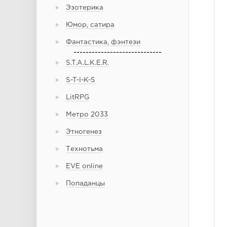
Эзотерика
Юмор, сатира
Фантастика, фэнтези
-----------------------------
S.T.A.L.K.E.R.
S-T-I-K-S
LitRPG
Метро 2033
Этногенез
Технотьма
EVE online
Попаданцы