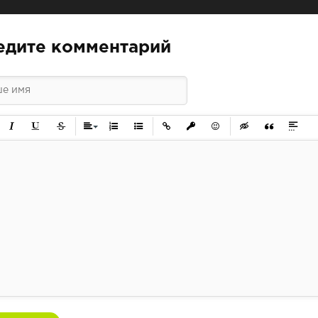
едите комментарий
ужирный
Курсив
Подчеркнутый
Зачеркнутый
Выравнивание
Нумерованный список
Маркированный список
Вставить ссылку
Вставить защищенную ссылк
Вставить смайлик
Вставка скрытого 
Вставка цит
Вставк