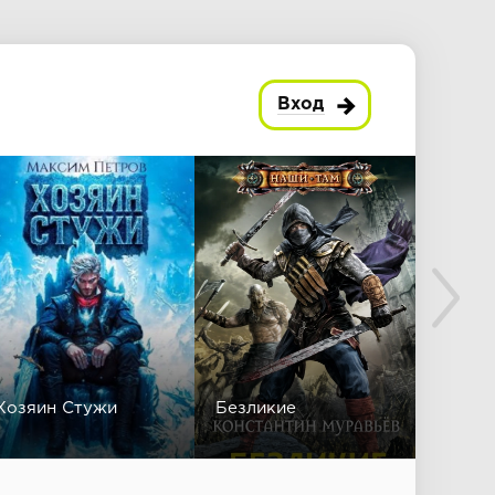
Вход
Хозяин Стужи
Безликие
Спаст
Легал