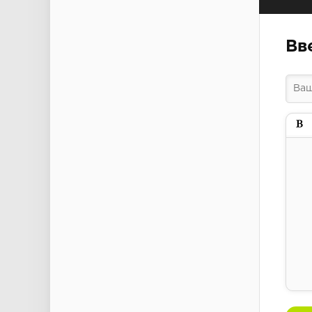
Вв
Пол